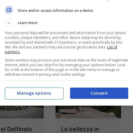
el Delfinato
Giro del Delfinato
Store and/or access information on a device
 5^ tappa
2024, Evenepoel
lizzata per
domina la
Learn more
paventosa
cronometro: è lui la
Your personal data will be processed and information from your device
(cookies, unique identifiers, and other device data) may be stored by,
a
nuova maglia gialla
accessed by and shared with 319 partners, or used specifically by this
site. We and our partners may use precise geolocation data.
List of
6 Giugno 2024
5 Giugno 2024
partners.
Some vendors may process your personal data on the basis of legitimate
interest, which you can object to by managing your options below. Look
for a link at the bottom of this page or in the site menu to manage or
withdraw consent in privacy and cookie settings.
Manage options
Consent
el Delfinato
La bellezza in