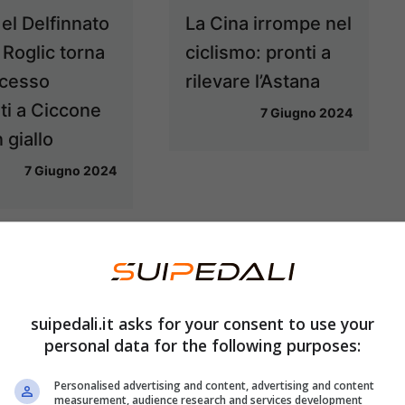
el Delfinnato
La Cina irrompe nel
 Roglic torna
ciclismo: pronti a
ccesso
rilevare l’Astana
ti a Ciccone
7 Giugno 2024
n giallo
7 Giugno 2024
suipedali.it asks for your consent to use your
personal data for the following purposes:
Personalised advertising and content, advertising and content
measurement, audience research and services development