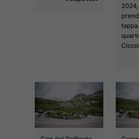
2024,
prend
tappa.
quart
Cicco
Giro del Delfinato
Corse