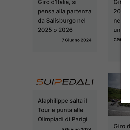
Giro d’Italia, si
Giro d
pensa alla partenza
2024,
da Salisburgo nel
neutra
2025 o 2026
una s
cadut
7 Giugno 2024
Alaphilippe salta il
Tour e punta alle
Olimpiadi di Parigi
Giro d
5 Giugno 2024