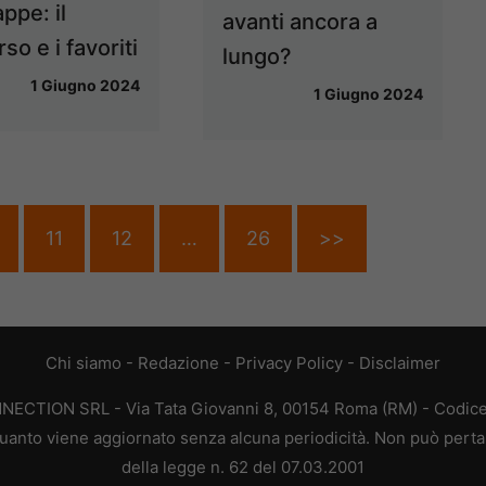
appe: il
avanti ancora a
so e i favoriti
lungo?
1 Giugno 2024
1 Giugno 2024
11
12
…
26
>>
Chi siamo
-
Redazione
-
Privacy Policy
-
Disclaimer
ONNECTION SRL - Via Tata Giovanni 8, 00154 Roma (RM) - Codice 
n quanto viene aggiornato senza alcuna periodicità. Non può perta
della legge n. 62 del 07.03.2001