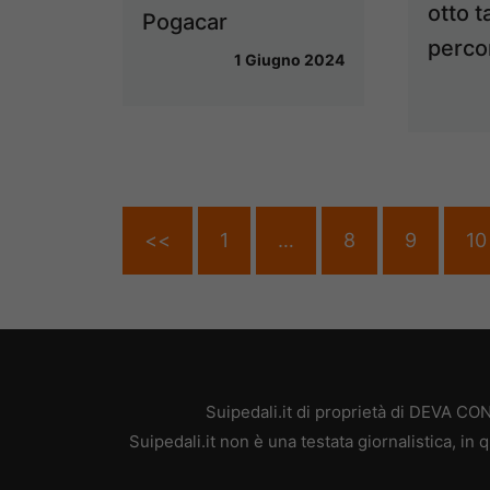
otto t
Pogacar
percor
1 Giugno 2024
<<
1
…
8
9
10
Suipedali.it di proprietà di DEVA C
Suipedali.it non è una testata giornalistica, i