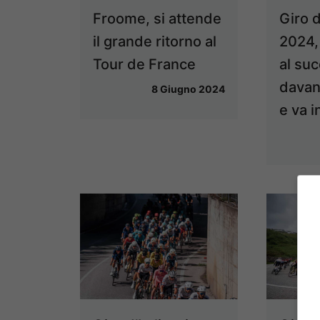
Froome, si attende
Giro d
il grande ritorno al
2024,
Tour de France
al su
davan
8 Giugno 2024
e va i