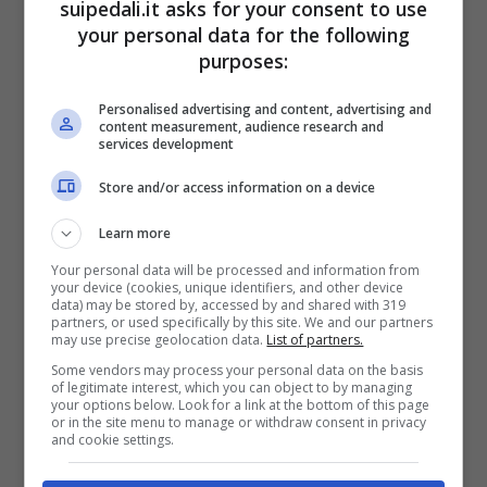
suipedali.it asks for your consent to use
your personal data for the following
un ritardo di 1’08” dal belga. Anche
Primoz
purposes:
Roglic
(Bora Hansgrohe) si difende in
maniera egregia, piazzandosi sul podio di
Personalised advertising and content, advertising and
content measurement, audience research and
giornata con soli 39″ di gap.
services development
Store and/or access information on a device
A vincere la cronometro della quarta tappa
Learn more
del
Giro del Delfinato 2024
, dunque, è il
corridore della Soudal Quick-Step
Remco
Your personal data will be processed and information from
your device (cookies, unique identifiers, and other device
Evenepoel
, che precede il britannico
Joshua
data) may be stored by, accessed by and shared with 319
partners, or used specifically by this site. We and our partners
Tarling
(Ineos Grenadiers) e lo sloveno
may use precise geolocation data.
List of partners.
Some vendors may process your personal data on the basis
Primoz Roglic
(Bora Hansgrohe). Non
of legitimate interest, which you can object to by managing
your options below. Look for a link at the bottom of this page
benissimo, come prevedibile,
Giulio Ciccone
or in the site menu to manage or withdraw consent in privacy
and cookie settings.
(Lidl-Trek), che perde terreno e in classifica
generale risulta il migliore degli italiani a 3’12”