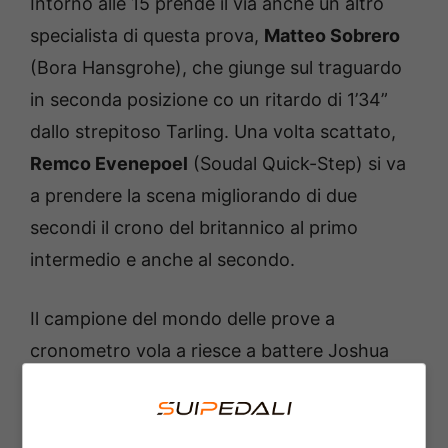
Intorno alle 15 prende il via anche un altro
specialista di questa prova,
Matteo Sobrero
(Bora Hansgrohe), che giunge sul traguardo
in seconda posizione co un ritardo di 1’34”
dallo strepitoso Tarling. Una volta scattato,
Remco Evenepoel
(Soudal Quick-Step) si va
a prendere la scena migliorando di due
secondi il crono del britannico al primo
intermedio e anche al secondo.
Il campione del mondo delle prove a
cronometro vola a riesce a battere Joshua
Tarling firmando un incredibile 41.49.
Matteo
Jorgenson
(Visma Lease a Bike) si rende
protagonista di una buona prova, incassando