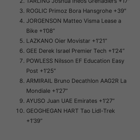
TARLING Joshua Ineos Grenadiers +17″
ROGLIC Primoz Bora Hansgrohe +39″
JORGENSON Matteo Visma Lease a
Bike +1’08”
LAZKANO Oier Movistar +1’21”
GEE Derek Israel Premier Tech +1’24”
POWLESS Nilsson EF Education Easy
Post +1’25”
ARMIRAIL Bruno Decathlon AAG2R La
Mondiale +1’27”
AYUSO Juan UAE Emirates +1’27”
GEOGHEGAN HART Tao Lidl-Trek
+1’39”