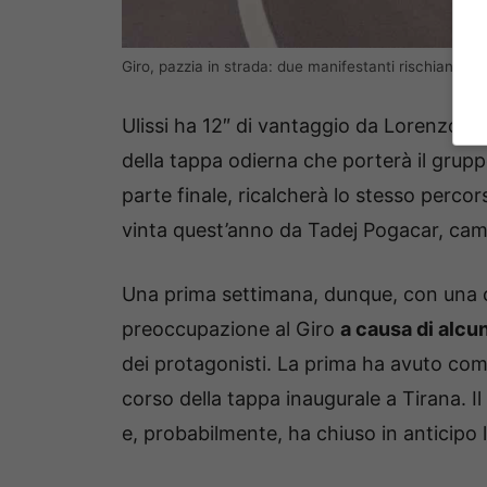
Giro, pazzia in strada: due manifestanti rischiano di f
Ulissi ha 12″ di vantaggio da Lorenzo Fo
della tappa odierna che porterà il grup
parte finale, ricalcherà lo stesso perco
vinta quest’anno da Tadej Pogacar, camp
Una prima settimana, dunque, con una 
preoccupazione al Giro
a causa di alcu
dei protagonisti. La prima ha avuto co
corso della tappa inaugurale a Tirana. I
e, probabilmente, ha chiuso in anticipo 