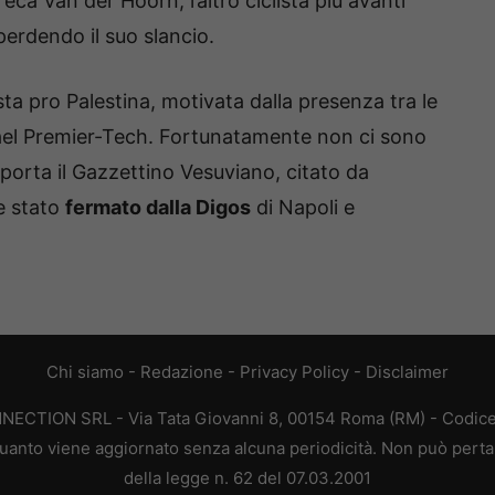
ca Van der Hoorn, l’altro ciclista più avanti
perdendo il suo slancio.
sta pro Palestina, motivata dalla presenza tra le
rael Premier-Tech. Fortunatamente non ci sono
iporta il Gazzettino Vesuviano, citato da
e stato
fermato dalla Digos
di Napoli e
Chi siamo
-
Redazione
-
Privacy Policy
-
Disclaimer
ONNECTION SRL - Via Tata Giovanni 8, 00154 Roma (RM) - Codice 
n quanto viene aggiornato senza alcuna periodicità. Non può perta
della legge n. 62 del 07.03.2001