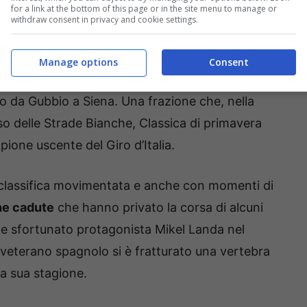
for a link at the bottom of this page or in the site menu to manage or
withdraw consent in privacy and cookie settings.
ar cadere i corridori – VIDEO – suipedali.it
Manage options
Consent
rtunato, 17″ da Roglic e 20″ da Ayuso in attesa
po da Gubbio a Siena. Una frazione che, nella
rso delle Strade Bianche, Classica di primavera
ione uscente del Giro d’Italia.
classifica movimentata e anche con momenti di
ne cadute
che hanno privato la corsa di alcuni
me sfortunato protagonista Mikel Landa nel
l veterano spagnolo si è fratturato una vertebra
la sua stagione.