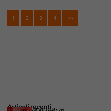
1
2
3
4
>>
Articoli recenti
Altra mazzata per