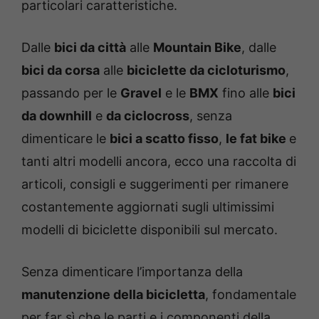
particolari caratteristiche.
Dalle
bici da città
alle
Mountain Bike
, dalle
bici da corsa
alle
biciclette da cicloturismo
,
passando per le
Gravel
e le
BMX
fino alle
bici
da downhill
e
da ciclocross
, senza
dimenticare le
bici a scatto fisso
,
le fat bike
e
tanti altri modelli ancora, ecco una raccolta di
articoli, consigli e suggerimenti per rimanere
costantemente aggiornati sugli ultimissimi
modelli di biciclette disponibili sul mercato.
Senza dimenticare l’importanza della
manutenzione della bicicletta
, fondamentale
per far sì che le parti e i componenti della