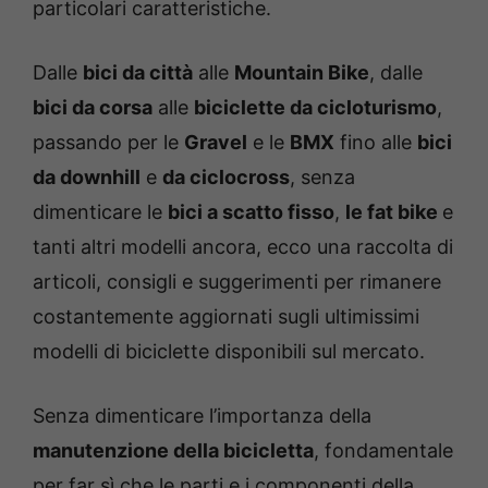
particolari caratteristiche.
Dalle
bici da città
alle
Mountain Bike
, dalle
bici da corsa
alle
biciclette da cicloturismo
,
passando per le
Gravel
e le
BMX
fino alle
bici
da downhill
e
da ciclocross
, senza
dimenticare le
bici a scatto fisso
,
le fat bike
e
tanti altri modelli ancora, ecco una raccolta di
articoli, consigli e suggerimenti per rimanere
costantemente aggiornati sugli ultimissimi
modelli di biciclette disponibili sul mercato.
Senza dimenticare l’importanza della
manutenzione della bicicletta
, fondamentale
per far sì che le parti e i componenti della