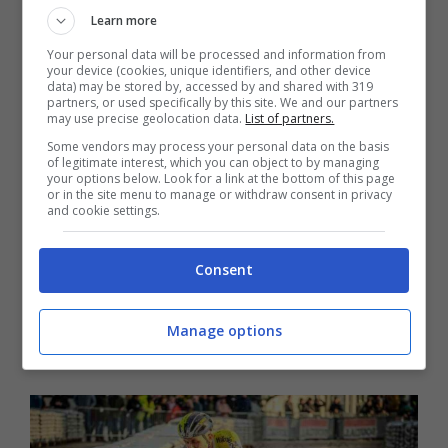
Learn more
Your personal data will be processed and information from
your device (cookies, unique identifiers, and other device
data) may be stored by, accessed by and shared with 319
partners, or used specifically by this site. We and our partners
may use precise geolocation data.
List of partners.
Some vendors may process your personal data on the basis
of legitimate interest, which you can object to by managing
your options below. Look for a link at the bottom of this page
or in the site menu to manage or withdraw consent in privacy
and cookie settings.
Bici BMX: i migliori modelli di
Consent
biciclette BMX per qualità-prezzo
8 Gennaio 2024
Manage options