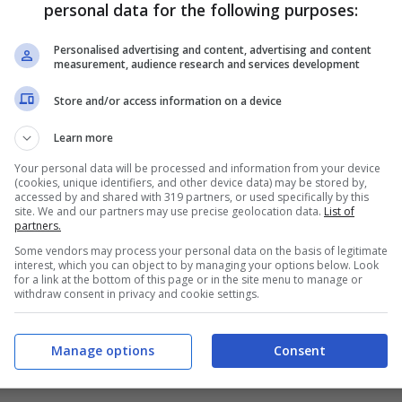
personal data for the following purposes:
Personalised advertising and content, advertising and content
measurement, audience research and services development
Store and/or access information on a device
cato italiano ovvero la supremazia indiscussa
Learn more
 posto nella classifica delle auto più vendute
Your personal data will be processed and information from your device
izio anno) e l’oramai avvenuto sorpasso dei
(cookies, unique identifiers, and other device data) may be stored by,
accessed by and shared with 319 partners, or used specifically by this
nzina nella quota di mercato più elevata delle
site. We and our partners may use precise geolocation data.
List of
partners.
anche
nel segmento delle auto elettriche
con
Some vendors may process your personal data on the basis of legitimate
escita addirittura del 108% rispetto a quello di un
interest, which you can object to by managing your options below. Look
for a link at the bottom of this page or in the site menu to manage or
withdraw consent in privacy and cookie settings.
ad aprile in Italia è in offerta,
Manage options
Consent