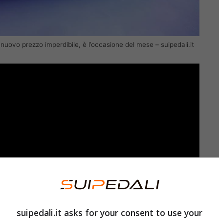
: nuovo prezzo imperdibile, è l’occasione del mese – suipedali.it
suipedali.it asks for your consent to use your