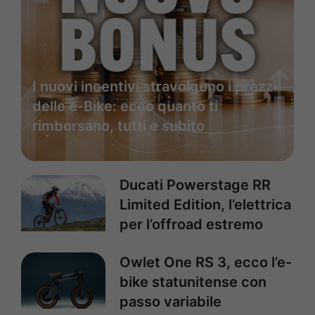
I nuovi incentivi stravolgono i prezzi
delle e-Bike: ecco quanto ti
rimborsano, tutti e subito
Ducati Powerstage RR
Limited Edition, l’elettrica
per l’offroad estremo
Owlet One RS 3, ecco l’e-
bike statunitense con
passo variabile