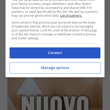
tifosi a bocca aperta
your device (cookies, unique identifiers, and other device
data) may be stored by, accessed by and shared with 319
partners, or used specifically by this site. We and our partners
Terribile caduta
may use precise geolocation data.
List of partners.
al Giro d’Italia,
Some vendors may process your personal data on the basis
of legitimate interest, which you can object to by managing
stagione
your options below. Look for a link at the bottom of this page
or in the site menu to manage or withdraw consent in privacy
compromessa: il recupero sarà lungo
and cookie settings.
Consent
E-Bike
Manage options