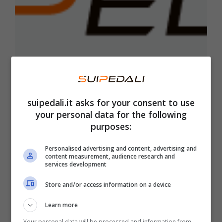
È ufficiale, Van der Poel spiazza
tutti: clamorosa scelta
suipedali.it asks for your consent to use
your personal data for the following
Pogacar spiazza i
purposes:
tifosi, decisione
improvvisa: lo
Personalised advertising and content, advertising and
content measurement, audience research and
hanno visto tutti
services development
La scelta di
Store and/or access information on a device
Pogacar
Learn more
sorprende tutti,
Your personal data will be processed and information from