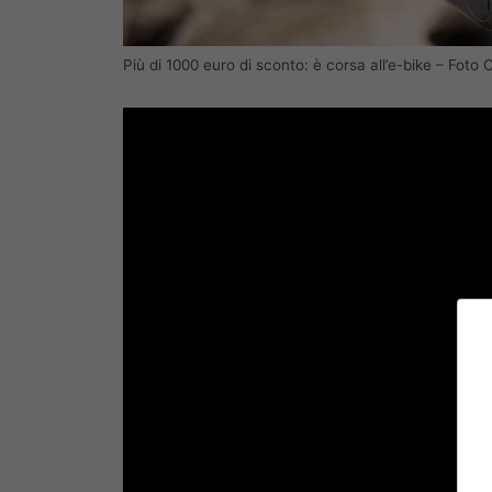
Più di 1000 euro di sconto: è corsa all’e-bike – Foto 