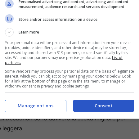
Personalised advertising and content, advertising and content
measurement, audience research and services development
Store and/or access information on a device
elativo all’impatto ambientale: scegliendo un
Learn more
 una forte riduzione delle emissioni inquinanti.
Your personal data will be processed and information from your device
(cookies, unique identifiers, and other device data) may be stored by,
 nelle vendite ma già quest’anno ci si aspetta
accessed by and shared with 319 partners, or used specifically by this
site. We and our partners may use precise geolocation data.
List of
ti sconti che potrebbero portare sempre più
partners.
ke.
Some vendors may process your personal data on the basis of legitimate
interest, which you can object to by managing your options below. Look
for a link at the bottom of this page or in the site menu to manage or
withdraw consent in privacy and cookie settings.
lon, l’azienda francese che opera nel settore
roposte diverse e-bike a un prezzo a dir poco
Manage options
Consent
o sguardo più approfondito, dato che le
a di Decathlon sono davvero la scelta migliore per
e leggera.