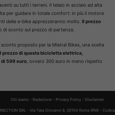
ti su tutti i terreni. Il telaio in acciaio ad alta
ta per guidare in totale comfort: in più il motore
anti delle e-bike apprezzeranno molto.
Il prezzo
o di sconto sul prezzo di partenza.
 sconto proposto per la Mistral Bikes, una scelta
il prezzo di questa bicicletta elettrica,
è di 599 euro
, ovvero 300 euro in meno rispetto
Chi siamo
-
Redazione
-
Privacy Policy
-
Disclaimer
ONNECTION SRL - Via Tata Giovanni 8, 00154 Roma (RM) - Codice 