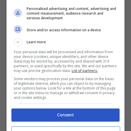
Personalised advertising and content, advertising and
content measurement, audience research and
services development
Store and/or access information on a device
Learn more
Your personal data will be processed and information from
your device (cookies, unique identifiers, and other device
data) may be stored by, accessed by and shared with 319
partners, or used specifically by this site. We and our partners
may use precise geolocation data.
List of partners.
Some vendors may process your personal data on the basis
of legitimate interest, which you can object to by managing
your options below. Look for a link at the bottom of this page
or in the site menu to manage or withdraw consent in privacy
Addio finanziamento, l’auto
and cookie settings.
rivelazione dell’anno ora si acquista
con due solo rate: il prezzo è quello
Consent
reale