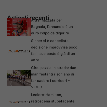
Articoli recenti
Altra mazzata per
Bagnaia, l’annuncio è un
duro colpo da digerire
Sinner si è cancellato,
decisione improvvisa poco
fa: il suo posto è già di un
altro
Giro, pazzia in strada: due
manifestanti rischiano di
far cadere i corridori –
VIDEO
Leclerc-Hamilton,
retroscena stupefacente: