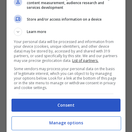
La Supersport Britannica (British Supersport
content measurement, audience research and
services development
Championship) piange la scomparsa di
Store and/or access information on a device
Owen Jenner, 21 anni, e Shane Richardson,
29 anni, che hanno perso la vita nel
Learn more
drammatico incidente, consumatosi sul
Your personal data will be processed and information from
your device (cookies, unique identifiers, and other device
circuito inglese di Oulton Park, che ha
data) may be stored by, accessed by and shared with 319
partners, or used specifically by this site. We and our partners
coinvolto altri nove piloti tra cui Tom Tunstall
may use precise geolocation data.
List of partners.
che ha riportato gravi lesioni alla schiena e
Some vendors may process your personal data on the basis
of legitimate interest, which you can object to by managing
all’addome.
your options below. Look for a link at the bottom of this page
or in the site menu to manage or withdraw consent in privacy
and cookie settings.
La comune passione per le corse in moto è
stata fatale al ventunenne inglese e al 29enne
Consent
neozelandese la cui tragica scomparsa ha
Manage options
funestato l’esordio stagionale del
campionato