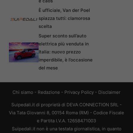
è caos
È ufficiale, Van der Poel
spiazza tutti: clamorosa
scelta
Super sconto sull’auto
elettrica più venduta in
Italia: nuovo prezzo
imperdibile, è l’occasione
del mese
Chi siamo
-
Redazione
-
Privacy Policy
-
Disclaimer
Suipedali.it di proprietà di DEVA CONNECTION SRL -
Via Tata Giovanni 8, 00154 Roma (RM) - Codice Fiscale
e Partita I.V.A. 12658471003
Suipedali.it non è una testata giornalistica, in quanto