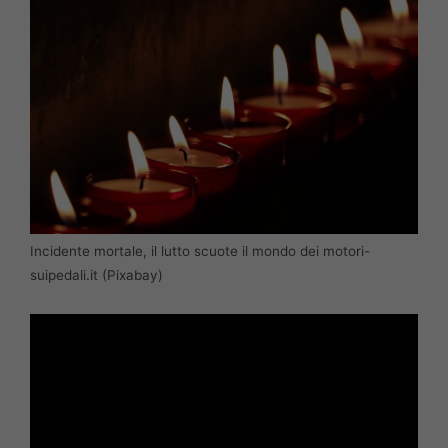
Incidente mortale, il lutto scuote il mondo dei motori-
suipedali.it (Pixabay)