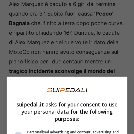
Alex Marquez è caduto a 6 giri dal termine
quando era 3°. Subito fuori causa ‘
Pecco’
Bagnaia
che, finito a terra dopo poche curve,
è ripartito chiudendo 16°. Dunque, le cadute
di Alex Marquez e del due volte iridato della
MotoGp non hanno avuto conseguenze sul
piano fisico per i due centauri mentre un
tragico incidente sconvolge il mondo del
motorsport
.
Moto, incidente alla prima
suipedali.it asks for your consent to use
curva: morti i piloti Jenner e
your personal data for the following
purposes:
Richardson
Personalised advertising and content, advertising and