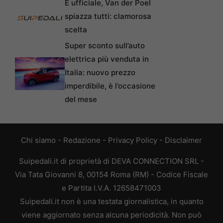
È ufficiale, Van der Poel
spiazza tutti: clamorosa
scelta
Super sconto sull’auto
elettrica più venduta in
Italia: nuovo prezzo
imperdibile, è l’occasione
del mese
Chi siamo
-
Redazione
-
Privacy Policy
-
Disclaimer
Suipedali.it di proprietà di DEVA CONNECTION SRL -
Via Tata Giovanni 8, 00154 Roma (RM) - Codice Fiscale
e Partita I.V.A. 12658471003
Suipedali.it non è una testata giornalistica, in quanto
viene aggiornato senza alcuna periodicità. Non può