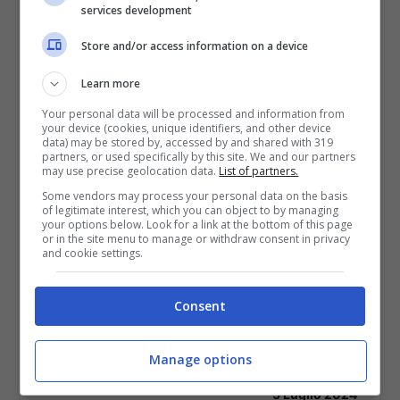
services development
Store and/or access information on a device
Learn more
Your personal data will be processed and information from
your device (cookies, unique identifiers, and other device
data) may be stored by, accessed by and shared with 319
partners, or used specifically by this site. We and our partners
may use precise geolocation data.
List of partners.
Some vendors may process your personal data on the basis
of legitimate interest, which you can object to by managing
your options below. Look for a link at the bottom of this page
or in the site menu to manage or withdraw consent in privacy
and cookie settings.
Consent
Ciclovia dei Parchi entra a far parte
Manage options
di EuroVelo 7
5 Luglio 2024