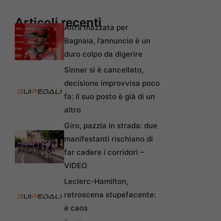
Articoli recenti
Altra mazzata per
Bagnaia, l’annuncio è un
duro colpo da digerire
Sinner si è cancellato,
decisione improvvisa poco
fa: il suo posto è già di un
altro
Giro, pazzia in strada: due
manifestanti rischiano di
far cadere i corridori –
VIDEO
Leclerc-Hamilton,
retroscena stupefacente:
è caos