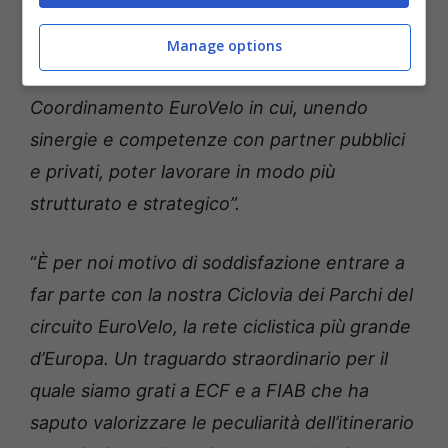
regionali per il loro ampliamento e
manutenzione. Il prossimo passo per FIAB è
Manage options
far nascere in Italia il Centro di
Coordinamento EuroVelo in cui, unendo
sinergie e competenze con partner pubblici
e privati, poter lavorare in modo più
strutturato e strategico”.
“
È per noi motivo di soddisfazione entrare a
far parte con la nostra Ciclovia dei Parchi del
circuito EuroVelo, la rete ciclistica più grande
d’Europa. Un traguardo straordinario per il
quale siamo grati a ECF e a FIAB che ha
saputo valorizzare le peculiarità dell’itinerario