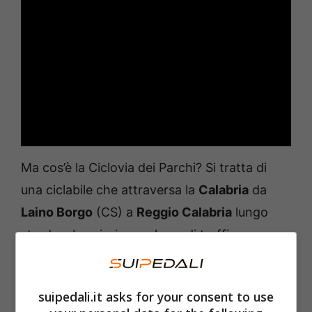
Ma cos’è la Ciclovia dei Parchi? Si tratta di
una ciclabile che attraversa la
Calabria
da
Laino Borgo
(CS) a
Reggio Calabria
lungo
strade a bassissimo volume di traffico e
interessando un’area protetta di circa
350.000 ettari lungo quattro parchi.
suipedali.it asks for your consent to use