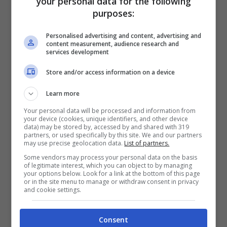
your personal data for the following
“
L’integrazione della Ciclovia dei Parchi in
purposes:
EuroVelo 7 rappresenta un risultato molto
Personalised advertising and content, advertising and
importante che premia il territorio e il lavoro
content measurement, audience research and
services development
svolto da FIAB
– ha affermato
Angelo Fedi
, il
responsabile area cicloturismo di FIAB –
Nel
Store and/or access information on a device
nostro ruolo di Coordinatore Nazionale di
Learn more
EuroVelo in Italia, infatti, monitoriamo
Your personal data will be processed and information from
costantemente i percorsi e ci confrontiamo
your device (cookies, unique identifiers, and other device
data) may be stored by, accessed by and shared with 319
con le istituzioni per valorizzare e
partners, or used specifically by this site. We and our partners
may use precise geolocation data.
List of partners.
promuovere gli itinerari a livello nazionale e
Some vendors may process your personal data on the basis
of legitimate interest, which you can object to by managing
internazionale. Periodicamente riportiamo a
your options below. Look for a link at the bottom of this page
or in the site menu to manage or withdraw consent in privacy
EuroVelo aggiornamenti sullo stato di
and cookie settings.
percorribilità dei tracciati, sulle nuove
infrastrutture, sugli investimenti nazionali e
Consent