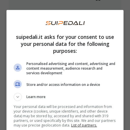
suipedali.it asks for your consent to use
your personal data for the following
purposes:
Giro d’Italia in tv: tutte le info per
Personalised advertising and content, advertising and
content measurement, audience research and
seguire la corsa in diretta
services development
10 Maggio 2025
Store and/or access information on a device
Learn more
Your personal data will be processed and information from
your device (cookies, unique identifiers, and other device
data) may be stored by, accessed by and shared with 319
partners, or used specifically by this site. We and our partners
may use precise geolocation data.
List of partners.