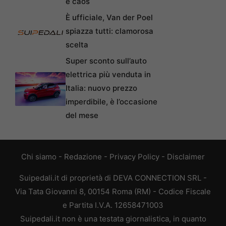
è caos
È ufficiale, Van der Poel
spiazza tutti: clamorosa
scelta
Super sconto sull’auto
elettrica più venduta in
Italia: nuovo prezzo
imperdibile, è l’occasione
del mese
Chi siamo
-
Redazione
-
Privacy Policy
-
Disclaimer
Suipedali.it di proprietà di DEVA CONNECTION SRL -
Via Tata Giovanni 8, 00154 Roma (RM) - Codice Fiscale
e Partita I.V.A. 12658471003
Suipedali.it non è una testata giornalistica, in quanto