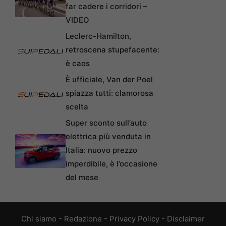
far cadere i corridori –
VIDEO
Leclerc-Hamilton,
retroscena stupefacente:
è caos
È ufficiale, Van der Poel
spiazza tutti: clamorosa
scelta
Super sconto sull’auto
elettrica più venduta in
Italia: nuovo prezzo
imperdibile, è l’occasione
del mese
Chi siamo
-
Redazione
-
Privacy Policy
-
Disclaimer