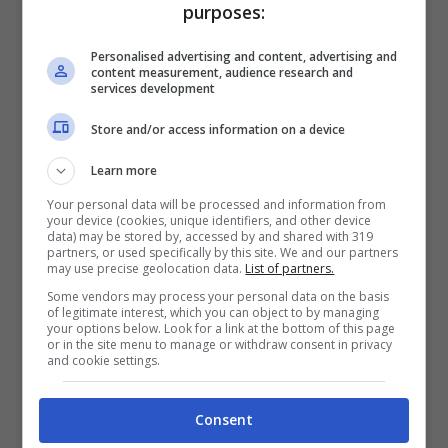
purposes:
Personalised advertising and content, advertising and
content measurement, audience research and
services development
Pogacar, Evenepoel, Vingegaard e
Roglic: le grandi sfide del 2024
Store and/or access information on a device
16 Gennaio 2024
Learn more
Your personal data will be processed and information from
your device (cookies, unique identifiers, and other device
data) may be stored by, accessed by and shared with 319
partners, or used specifically by this site. We and our partners
may use precise geolocation data.
List of partners.
Some vendors may process your personal data on the basis
of legitimate interest, which you can object to by managing
your options below. Look for a link at the bottom of this page
or in the site menu to manage or withdraw consent in privacy
and cookie settings.
Consent