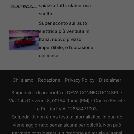
spiazza tutti: clamorosa
scelta
Super sconto sull’auto
elettrica più venduta in
Italia: nuovo prezzo
imperdibile, è l’occasione
del mese
Chi siamo
-
Redazione
-
Privacy Policy
-
Disclaimer
Suipedali.it di proprietà di DEVA CONNECTION SRL -
Via Tata Giovanni 8, 00154 Roma (RM) - Codice Fiscale
e Partita I.V.A. 12658471003
Suipedali.it non è una testata giornalistica, in quanto
viene aggiornato senza alcuna periodicità. Non può
pertanto considerarsi un prodotto editoriale ai sensi