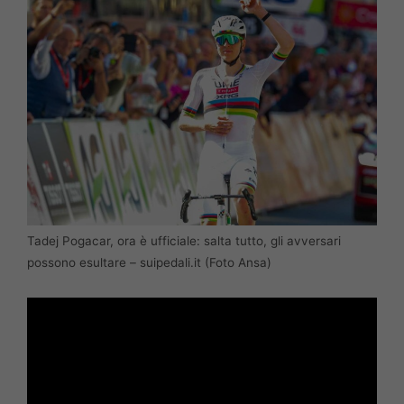
Tadej Pogacar, ora è ufficiale: salta tutto, gli avversari
possono esultare – suipedali.it (Foto Ansa)