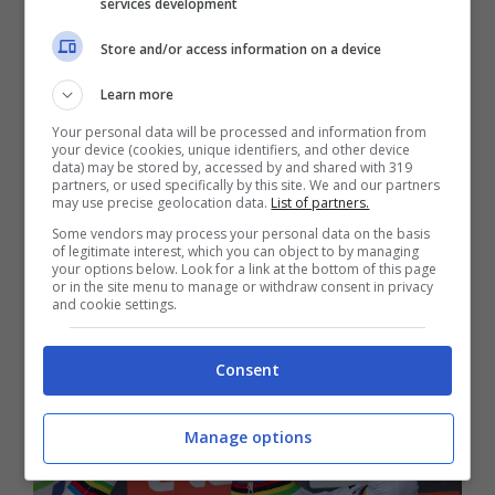
services development
2025 della Corsa Rosa prenderà il via venerdì
Store and/or access information on a device
9 maggio con le prime tre tappe in Albania.
Learn more
Tadej
Pogacar non ci sarà
. Una decisione
ampiamente annunciata che è diventata
Your personal data will be processed and information from
your device (cookies, unique identifiers, and other device
ufficiale con la pubblicazione della entry list
data) may be stored by, accessed by and shared with 319
partners, or used specifically by this site. We and our partners
dei corridori che si contenderanno la vittoria
may use precise geolocation data.
List of partners.
Some vendors may process your personal data on the basis
nelle 21 tappe previste fino a domenica 1
of legitimate interest, which you can object to by managing
your options below. Look for a link at the bottom of this page
giugno.
or in the site menu to manage or withdraw consent in privacy
and cookie settings.
Consent
Manage options