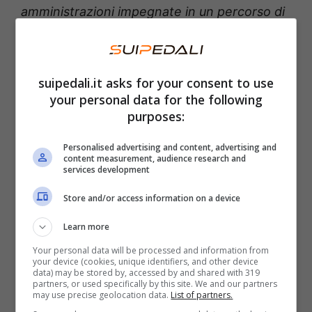
amministrazioni impegnate in un percorso di
virtuoso cambiamento. L’altro
aspetto
caratteristico di ComuniCiclabili è la
formazione, che accompagna ogni momento
suipedali.it asks for your consent to use
your personal data for the following
pubblico e che va dagli aspetti più
purposes:
strettamente tecnici e normativi a quelli più
ampi e innovativi, come quello dedicato oggi
Personalised advertising and content, advertising and
content measurement, audience research and
al Placemaking, grazie al contributo della
services development
vicepresidente FIAB Valeria Lorenzelli,
Store and/or access information on a device
vincitrice con questo saggio del prestigioso
Learn more
Premio letterario di saggistica economica e
Your personal data will be processed and information from
sociale 2024 de Il Sole 24 Ore
“.
your device (cookies, unique identifiers, and other device
data) may be stored by, accessed by and shared with 319
partners, or used specifically by this site. We and our partners
may use precise geolocation data.
List of partners.
Il progetto
FIAB-ComuniCiclabili
nasce con