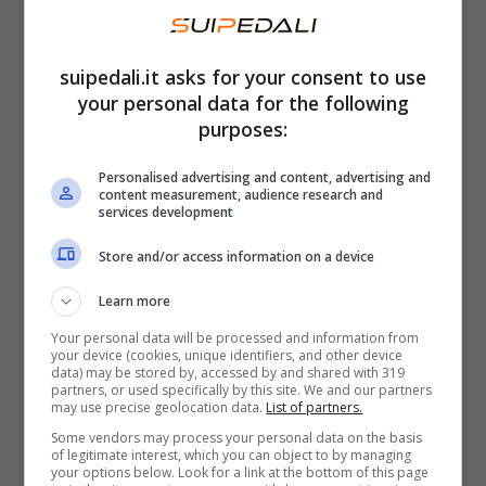
Paolo Tagliacarne
, fondatore di Turbolento
suipedali.it asks for your consent to use
Thinkbike ha così parlato del progetto e della
your personal data for the following
vittoria del premio
. “
Le Strade Zitte non
purposes:
sono solo percorsi cicloturistici, ma un
Personalised advertising and content, advertising and
impegno profondo verso la tutela del nostro
content measurement, audience research and
services development
patrimonio naturale, in linea con i valori
dell’Articolo 9 della Costituzione italiana.
Store and/or access information on a device
Creiamo ricadute economiche che
Learn more
valorizzano le aree meno frequentate d’Italia,
Your personal data will be processed and information from
your device (cookies, unique identifiers, and other device
promuovendo un turismo esperienziale,
data) may be stored by, accessed by and shared with 319
partners, or used specifically by this site. We and our partners
sostenibile e non convenzionale. Allineato a
may use precise geolocation data.
List of partners.
quanto emerso dalla recente ricerca – alla
Some vendors may process your personal data on the basis
of legitimate interest, which you can object to by managing
sua quarta edizione nel 2024 – sugli sviluppi
your options below. Look for a link at the bottom of this page