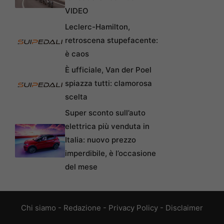
VIDEO
Leclerc-Hamilton,
retroscena stupefacente:
è caos
È ufficiale, Van der Poel
spiazza tutti: clamorosa
scelta
Super sconto sull’auto
elettrica più venduta in
Italia: nuovo prezzo
imperdibile, è l’occasione
del mese
Chi siamo
-
Redazione
-
Privacy Policy
-
Disclaimer