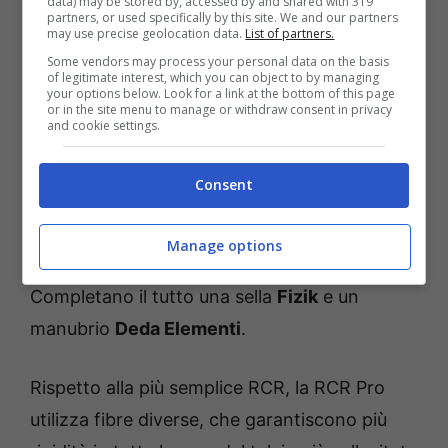
data) may be stored by, accessed by and shared with 319
resa aerodinamica davvero d’altissimo livello,
partners, or used specifically by this site. We and our partners
may use precise geolocation data.
List of partners.
comprovata in galleria del vento.
Some vendors may process your personal data on the basis
of legitimate interest, which you can object to by managing
your options below. Look for a link at the bottom of this page
Il peso è di
soli 6,9 chilogrammi
nella sua
or in the site menu to manage or withdraw consent in privacy
and cookie settings.
versione completa di componentistica che, a
proposito, non lascia nulla al caso. Le ruote
Consent
sono firmate
Swiss Side
, mentre tutto il
gruppo trasmissione è affidato al
Manage options
premiatissimo
Shimano Dura-Ace
.
Completano il tutto una sella
Fizik
e un
manubrio
Deda Elementi
.
Rispetto alla più semplice RCR, la RCR Pro
utilizza fibre diverse, che garantiscono più