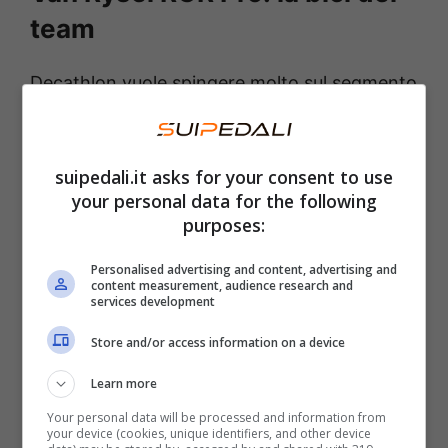
team
Decathlon vuole spingere molto sul segmento
di alta gamma e per questo motivo ha
lavorato a lungo per lanciare la
Van Rysel
suipedali.it asks for your consent to use
RCR Pro
, su cui i 28 corridori del team
your personal data for the following
Decathlon-Ag2r La Mondiale proveranno a
purposes:
conquistare grandi traguardi.
Personalised advertising and content, advertising and
content measurement, audience research and
Parliamo di un
telaio realizzato interamente
services development
in fibra di carbonio
, estremamente versatile,
Store and/or access information on a device
pronta ad adattarsi sia per le grandi tappe di
Learn more
montagna sia per le corse più adatte ai
Your personal data will be processed and information from
velocisti. Telaio e forcella garantiscono una
your device (cookies, unique identifiers, and other device