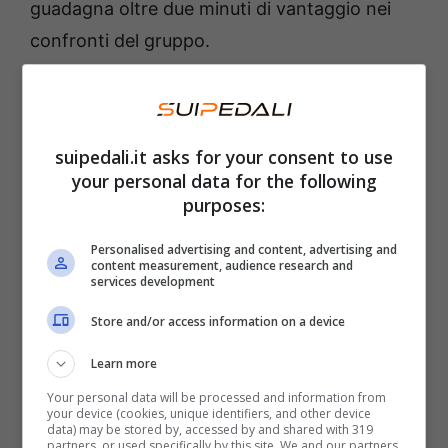
guadagna oltre due minuti di vantaggio nei
confronti del gruppo.
Il primo a transitare sul traguardo volante di
Saint Colombe-sur-Gand è Bayer, mentre Le
suipedali.it asks for your consent to use
Berre continua a lavorare per l’obiettivo
your personal data for the following
maglia a pois e si prende il massimo dei punti
purposes:
sul GPM di Cote de Croix de Signy. Il
Personalised advertising and content, advertising and
corridore transalpino passa in prima
content measurement, audience research and
services development
posizione anche sul GPM di seconda
categoria della Cote de Duerne. Archiviata la
Store and/or access information on a device
salita Holter cade a terra e al comando
Learn more
restano solo Le Berre e Bayer, con un
Your personal data will be processed and information from
your device (cookies, unique identifiers, and other device
margine di circa tre minuti nei confronti del
data) may be stored by, accessed by and shared with 319
partners, or used specifically by this site. We and our partners