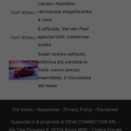
Leclerc-Hamilton,
retroscena stupefacente:
è caos
È ufficiale, Van der Poel
spiazza tutti: clamorosa
scelta
Super sconto sull’auto
elettrica più venduta in
Italia: nuovo prezzo
imperdibile, è l’occasione
del mese
Chi siamo
-
Redazione
-
Privacy Policy
-
Disclaimer
Suipedali.it di proprietà di DEVA CONNECTION SRL -
Via Tata Giovanni 8, 00154 Roma (RM) - Codice Fiscale