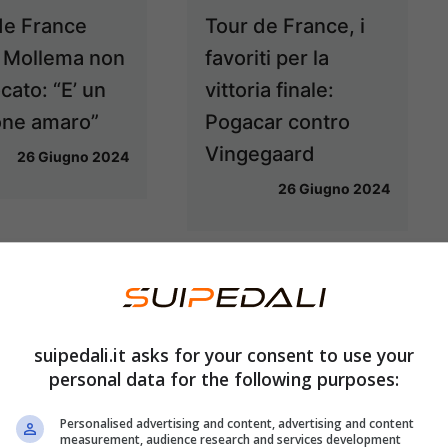
de France
Tour de France, i
 Mollema non
favoriti per la
cato: “E’ un
vittoria finale:
ne amaro”
Pogacar contro
Vingegaard
26 Giugno 2024
26 Giugno 2024
suipedali.it asks for your consent to use your
personal data for the following purposes:
Personalised advertising and content, advertising and content
measurement, audience research and services development