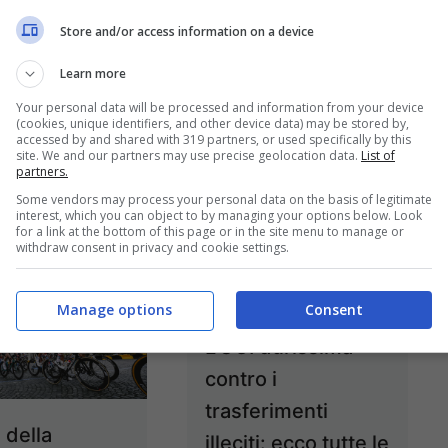
e France, i
Mondiali 2024,
Store and/or access information on a device
ti per la
Senn: “Van der
 verde: tutti
Poel? E’ un
Learn more
o Philipsen
percorso al limite”
Your personal data will be processed and information from your device
(cookies, unique identifiers, and other device data) may be stored by,
25 Giugno 2024
24 Giugno 2024
accessed by and shared with 319 partners, or used specifically by this
site. We and our partners may use precise geolocation data.
List of
partners.
Some vendors may process your personal data on the basis of legitimate
interest, which you can object to by managing your options below. Look
for a link at the bottom of this page or in the site menu to manage or
withdraw consent in privacy and cookie settings.
Manage options
Consent
L’UCI durissima
contro i
trasferimenti
 della
illeciti: ecco tutte le