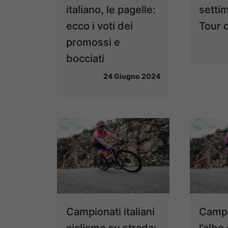
italiano, le pagelle:
settim
ecco i voti dei
Tour 
promossi e
bocciati
24 Giugno 2024
Campionati italiani
Campio
ciclismo su strada:
l’albo