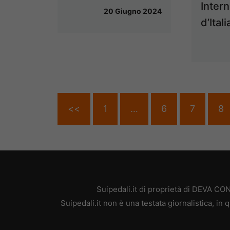
Intern
20 Giugno 2024
d’Ital
<<
1
…
6
7
8
Suipedali.it di proprietà di DEVA C
Suipedali.it non è una testata giornalistica, i