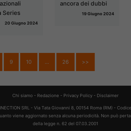
ancora dei dubbi
azionali
ia Series
19 Giugno 2024
20 Giugno 2024
9
10
…
26
>>
Chi siamo
-
Redazione
-
Privacy Policy
-
Disclaimer
ONNECTION SRL - Via Tata Giovanni 8, 00154 Roma (RM) - Codice 
n quanto viene aggiornato senza alcuna periodicità. Non può perta
della legge n. 62 del 07.03.2001