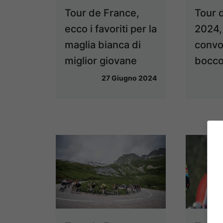
Tour de France,
Tour 
ecco i favoriti per la
2024,
maglia bianca di
convo
miglior giovane
bocco
27 Giugno 2024