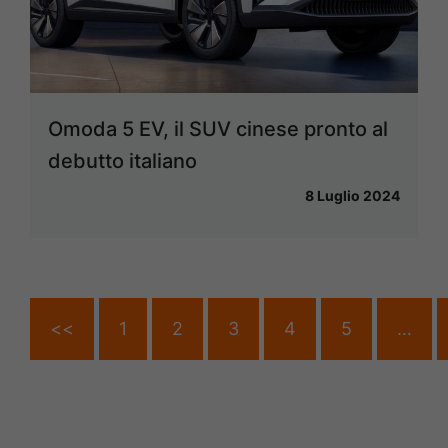
Omoda 5 EV, il SUV cinese pronto al
debutto italiano
8 Luglio 2024
<<
1
2
3
4
5
…