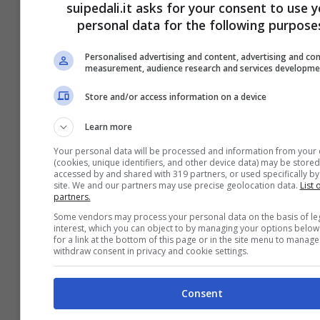
suipedali.it asks for your consent to use y
personal data for the following purpose
11 Luglio 2024
Personalised advertising and content, advertising and co
measurement, audience research and services developme
Store and/or access information on a device
Learn more
Your personal data will be processed and information from your 
(cookies, unique identifiers, and other device data) may be stored
accessed by and shared with 319 partners, or used specifically by 
site. We and our partners may use precise geolocation data.
List 
partners.
Some vendors may process your personal data on the basis of le
interest, which you can object to by managing your options below
for a link at the bottom of this page or in the site menu to manage
withdraw consent in privacy and cookie settings.
Ford Capri, il mito torna in salsa
Consent
elettrica