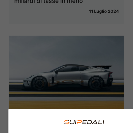
miliardi di tasse in meno
11 Luglio 2024
Polestar Concept BST, l’elettrica più
“cattiva” di sempre