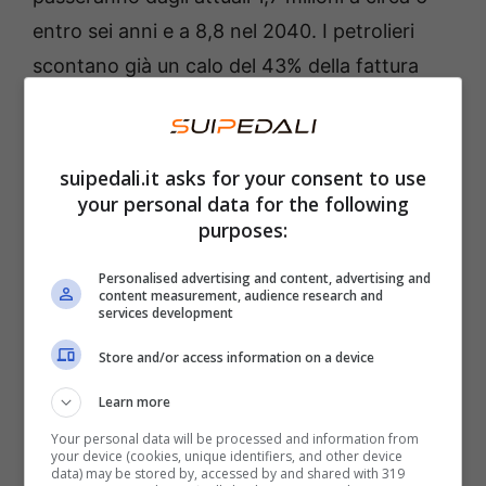
entro sei anni e a 8,8 nel 2040. I petrolieri
scontano già un calo del 43% della fattura
energetica del 2023 che si attesta a 66,5
miliardi di euro, quasi 48 miliardi in meno
rispetto al picco storico di 114,4 del 2022.
suipedali.it asks for your consent to use
your personal data for the following
purposes:
Personalised advertising and content, advertising and
content measurement, audience research and
services development
Store and/or access information on a device
Learn more
Your personal data will be processed and information from
your device (cookies, unique identifiers, and other device
data) may be stored by, accessed by and shared with 319