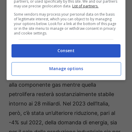
partners, or used specifically by this site. We and our partners
Una colonnina di ricarica elettrica – Foto Shutterstock | di
may use precise geolocation data.
List of partners.
CC7
Some vendors may process your personal data on the basis
of legitimate interest, which you can object to by managing
your options below. Look for a link at the bottom of this page
Più ridotta anche la fattura petrolifera a 28,1
or in the site menu to manage or withdraw consent in privacy
and cookie settings.
miliardi di euro, circa 4,5 miliardi in meno sui
32,5 del 2022 per il calo delle quotazioni del
Consent
greggio. Per il 2024, invece, la
stima per la
fattura energetica è intorno ai 56 miliardi
,
Manage options
cioè 10 in meno del 2023 quasi tutti dovuti
alla componente gas mentre quella
petrolifera resterà sostanzialmente stabile
intorno ai 28 miliardi. Nel 2023 dell’Italia,
però, c’è stata un’ulteriore riduzione, pari al
-4% sul 2022, della domanda di energia, sia
per il calo della produzione industriale sia per