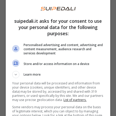
che già sostiene la Formula E – , ha firmato
per essere il primo partner ufficiale di Nascar
Impact che è la piattaforma alla base della
suipedali.it asks for your consent to use
your personal data for the following
missione dell’associazione per le gare di Stock
purposes:
Car.
Personalised advertising and content, advertising and
content measurement, audience research and
services development
Store and/or access information on a device
Learn more
Your personal data will be processed and information from
your device (cookies, unique identifiers, and other device
data) may be stored by, accessed by and shared with 319
partners, or used specifically by this site. We and our partners
may use precise geolocation data.
List of partners.
Some vendors may process your personal data on the basis
of legitimate interest, which you can object to by managing
your options below. Look for a link at the bottom of this page