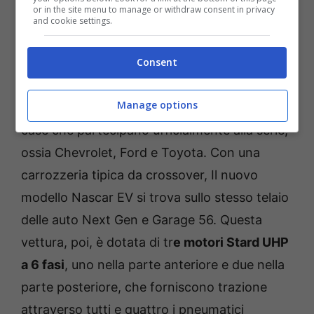
Auto NASCAR – Foto Shutterstock | di Grindstone Media
or in the site menu to manage or withdraw consent in privacy
and cookie settings.
Group
L’auto elettrica presentata deriva da un
Consent
prototipo di veicolo elettrico del 2021 ed è
Manage options
stato sviluppato in collaborazione con le tre
case che partecipano ufficialmente alla serie,
ossia Chevrolet, Ford e Toyota. Con una
carrozzeria tipica da crossover, Il nuovo
modello Nascar EV si trova sullo stesso telaio
delle auto Next Gen e Garage 56. Questa
vettura, poi, è dotata di tr
e motori Stard UHP
a 6 fasi
, uno nella parte anteriore e due nella
parte posteriore, che forniscono trazione
attraverso tutti e quattro i pneumatici