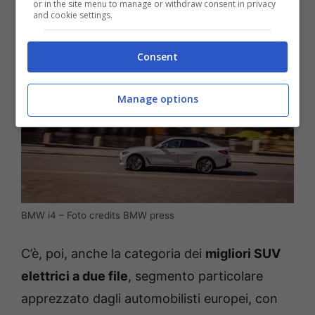
or in the site menu to manage or withdraw consent in privacy
and cookie settings.
Consent
Manage options
BMW i4 – Foto credits BMW press
C’è, poi, anche la categoria dei
migliori SUV
elettrici a due file
, segmento particolare
apprezzato dagli automobilisti europei, con