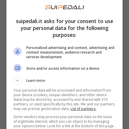
voti rispettivamente di 71 e 70 su 100.
All’interno di questa classifica, però, la giuria
suipedali.it asks for your consent to use
ha tenuto anche di alcuni aspetti specifici. E
your personal data for the following
così si scopre che tra le
migliori auto
purposes:
elettriche di lusso a prendersi lo scettro è
Personalised advertising and content, advertising and
BMW i4
con una valutazione totale di 83 su
content measurement, audience research and
services development
100, davanti alla Porsche Taycan che
Store and/or access information on a device
conquista la medaglia d’argento a quota 76 su
100. Quella del lusso, però, non è l’unica
Learn more
sottocategoria presa in considerazione. Per le
Your personal data will be processed and information from
your device (cookies, unique identifiers, and other device
auto elettriche mainstream, ossia le più
data) may be stored by, accessed by and shared with 319
partners, or used specifically by this site. We and our partners
popolari, ecco che a trionfare è Hyundai
may use precise geolocation data.
List of partners.
Ioniq 6
, capace di raggiungere la valutazione
Some vendors may process your personal data on the basis
of legitimate interest, which you can object to by managing
di 83 su 100 davanti a Kia Niro EV con 71/100.
your options below. Look for a link at the bottom of this page