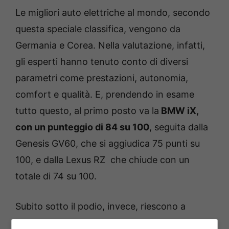
Le migliori auto elettriche al mondo, secondo
questa speciale classifica, vengono da
Germania e Corea. Nella valutazione, infatti,
gli esperti hanno tenuto conto di diversi
parametri come prestazioni, autonomia,
comfort e qualità. E, prendendo in esame
tutto questo, al primo posto va la
BMW iX,
con un punteggio di 84 su 100
, seguita dalla
Genesis GV60, che si aggiudica 75 punti su
100, e dalla Lexus RZ che chiude con un
totale di 74 su 100.
Subito sotto il podio, invece, riescono a
piazzarsi le Audi Q4 e-tron e Q8 e-tron, con