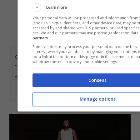
Learn more
Your personal data will be processed and information from 
(cookies, unique identifiers, and other device data) may be s
accessed by and shared with 319 partners, or used specifical
site. We and our partners may use precise geolocation data
partners.
Some vendors may process your personal data on the basis 
interest, which you can object to by managing your options 
Olimpiadi Parigi 2024, Evenepoel:
for a link at the bottom of this page or in the site menu to m
withdraw consent in privacy and cookie settings.
“Sono uscito dal Tour con grande
fiducia”
Consent
26 Luglio 2024
Manage options