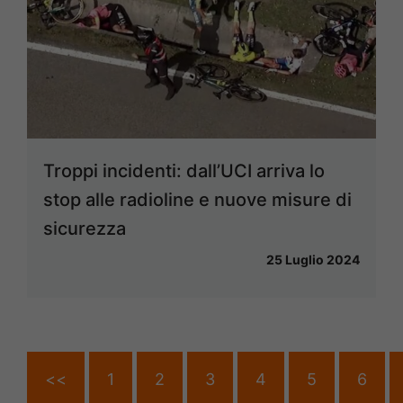
Troppi incidenti: dall’UCI arriva lo
stop alle radioline e nuove misure di
sicurezza
25 Luglio 2024
<<
1
2
3
4
5
6