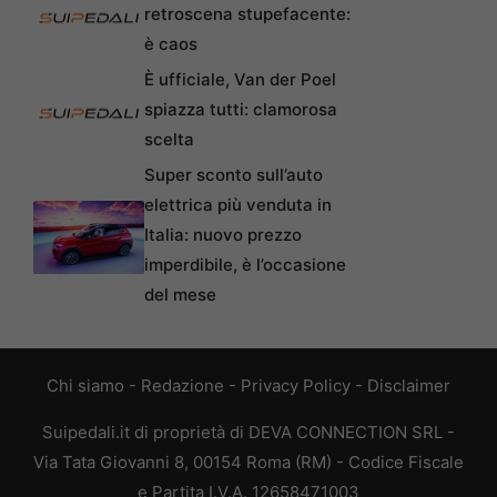
retroscena stupefacente:
è caos
È ufficiale, Van der Poel
spiazza tutti: clamorosa
scelta
Super sconto sull’auto
elettrica più venduta in
Italia: nuovo prezzo
imperdibile, è l’occasione
del mese
Chi siamo
-
Redazione
-
Privacy Policy
-
Disclaimer
Suipedali.it di proprietà di DEVA CONNECTION SRL -
Via Tata Giovanni 8, 00154 Roma (RM) - Codice Fiscale
e Partita I.V.A. 12658471003