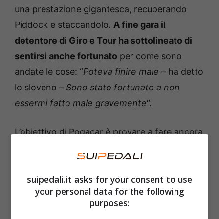
una prestazione gigantesca, recuperando
Piddock e staccandolo.
A fine gara il
detentore di Giro e Tour ha sottolineato di
sentirsi anche fortunato
per come sono
andate le cose: “
Poteva finire male
– ha detto
lo sloveno –
Sono stato fortunato a non
essermi fatto male gravemente
“.
L’obiettivo di Pogacar è provare a fare ancora
meglio dello scorso anno, quando riuscì a
portare a casa la Liegi-Bastogne-Liegi, il Giro
suipedali.it asks for your consent to use
d’Italia, il Tour de France, il Mondiale, il Giro
your personal data for the following
dell’Emilia e Giro di Lombardia.
Tuttavia il
purposes:
ciclista 26enne è impegnato anche su un