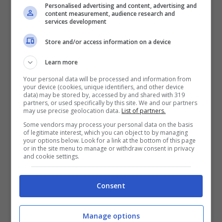
Personalised advertising and content, advertising and
altro fronte
: oltre al ciclismo su strada, infatti,
content measurement, audience research and
services development
Pogacar è in prima linea anche sul piano
umanitario.
Store and/or access information on a device
Learn more
Lacrime per Pogacar:
Your personal data will be processed and information from
l’annuncio è struggente, fan
your device (cookies, unique identifiers, and other device
data) may be stored by, accessed by and shared with 319
commossi
partners, or used specifically by this site. We and our partners
may use precise geolocation data.
List of partners.
Some vendors may process your personal data on the basis
Il campione sloveno si è rivolto direttamente
of legitimate interest, which you can object to by managing
your options below. Look for a link at the bottom of this page
ai suoi tifosi e a tutti gli appassionati di
or in the site menu to manage or withdraw consent in privacy
and cookie settings.
ciclismo per chiedere di fare uno sforzo per
Matic, un bambino di otto anni affetto da
Consent
distrofia muscolare.
La patologia che ha
colpito il piccolo è la distrofia di Duchenne
,
Manage options