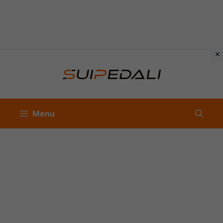
Vai
al
contenuto
Menu