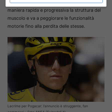
una malattia rara ereditaria che sovverte in
maniera rapida e progressiva la struttura del
muscolo e va a peggiorare le funzionalità
motorie fino alla perdita delle stesse.
Lacrime per Pogacar: l’annuncio è struggente, fan
commossi – Foto ANSA (Suipedali.it)