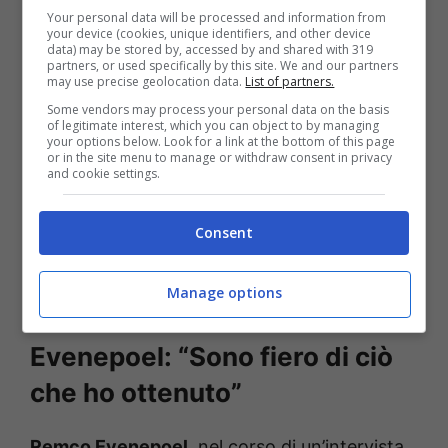
il corridore belga si è trovato a fronteggiare
Your personal data will be processed and information from
your device (cookies, unique identifiers, and other device
anche altri atleti di livello del ciclismo
data) may be stored by, accessed by and shared with 319
partners, or used specifically by this site. We and our partners
mondiale come Primoz Roglic, Adam Yates,
may use precise geolocation data.
List of partners.
Carlos Rodriguez e Miguel Landa, tutte
Some vendors may process your personal data on the basis
of legitimate interest, which you can object to by managing
arrivati dietro a Remco in classifica generale.
your options below. Look for a link at the bottom of this page
or in the site menu to manage or withdraw consent in privacy
E’ facile pensare che il prossimo step da
and cookie settings.
compiere per Evenepoel sia quello di riuscire
a contendersi la vittoria di un Grande Giro
Consent
con i suoi due rivali Pogacar e Vingegaard,
Manage options
obiettivo dichiarato dallo stesso belga.
Evenepoel: “Sono fiero di ciò
che ho ottenuto”
Remco Evenepoel
, nel corso di un’intervista