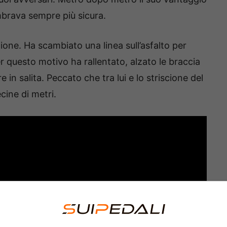
embrava sempre più sicura.
one. Ha scambiato una linea sull’asfalto per
per questo motivo ha rallentato, alzato le braccia
e in salita. Peccato che tra lui e lo striscione del
ine di metri.