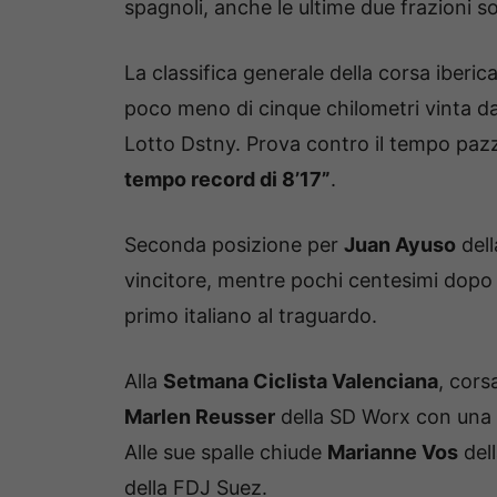
spagnoli, anche le ultime due frazioni s
La classifica generale della corsa iberic
poco meno di cinque chilometri vinta d
Lotto Dstny. Prova contro il tempo pazz
tempo record di 8’17”
.
Seconda posizione per
Juan Ayuso
dell
vincitore, mentre pochi centesimi dop
primo italiano al traguardo.
Alla
Setmana Ciclista Valenciana
, cors
Marlen Reusser
della SD Worx con una be
Alle sue spalle chiude
Marianne Vos
del
della FDJ Suez.