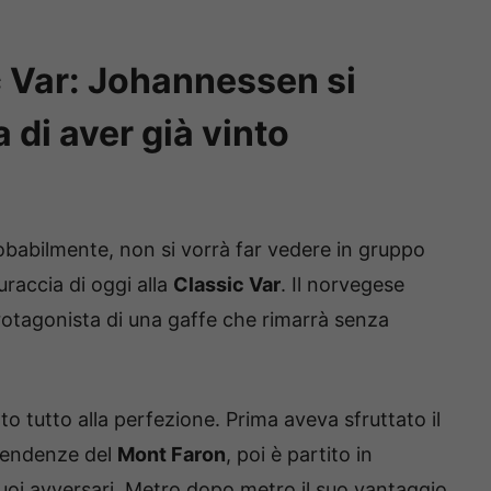
c Var: Johannessen si
di aver già vinto
obabilmente, non si vorrà far vedere in gruppo
uraccia di oggi alla
Classic Var
. Il norvegese
 protagonista di una gaffe che rimarrà senza
tto tutto alla perfezione. Prima aveva sfruttato il
pendenze del
Mont Faron
, poi è partito in
suoi avversari. Metro dopo metro il suo vantaggio