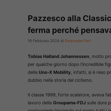
Pazzesco alla Classi
ferma perché pensava 
16 Febbraio 2024
di
Emanuele Peri
Tobias Halland Johannessen
, molto pr
per qualche giorno dopo l’incredibile fig
della
Uno-X Mobility
, infatti, si è reso
dubbio nella storia del ciclismo.
Il classe 1999, forte scalatore, aveva fa
lavoro della
Groupama-FDJ
sulle dure 
contropiede lasciando sul posto tutti i 