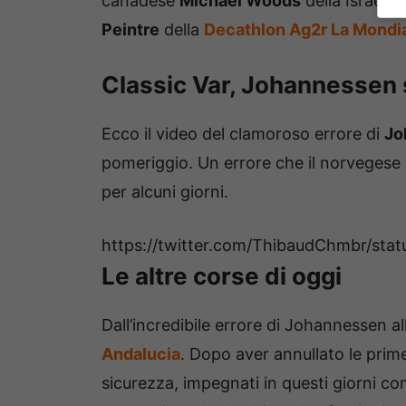
canadese
Michael Woods
della Israel 
Peintre
della
Decathlon Ag2r La Mondi
Classic Var, Johannessen s
Ecco il video del clamoroso errore di
Jo
pomeriggio. Un errore che il norvegese 
per alcuni giorni.
https://twitter.com/ThibaudChmbr/st
Le altre corse di oggi
Dall’incredibile errore di Johannessen al
Andalucia
. Dopo aver annullato le prim
sicurezza, impegnati in questi giorni con