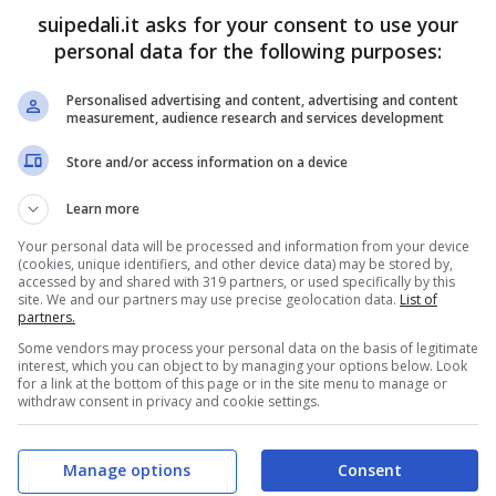
suipedali.it asks for your consent to use your
personal data for the following purposes:
Personalised advertising and content, advertising and content
measurement, audience research and services development
Store and/or access information on a device
Learn more
Your personal data will be processed and information from your device
locità il giovane francese
Lenny Martinez
che ha
(cookies, unique identifiers, and other device data) may be stored by,
accessed by and shared with 319 partners, or used specifically by this
idosso del traguardo finale. La vittoria è andata
site. We and our partners may use precise geolocation data.
List of
partners.
iunto al secondo successo in carriera dopo
Some vendors may process your personal data on the basis of legitimate
Ventoux
.
interest, which you can object to by managing your options below. Look
for a link at the bottom of this page or in the site menu to manage or
withdraw consent in privacy and cookie settings.
ain Bardet
in forze al Team Dsm Firmenich
 solo secondo, ha tagliato il traguardo il
Manage options
Consent