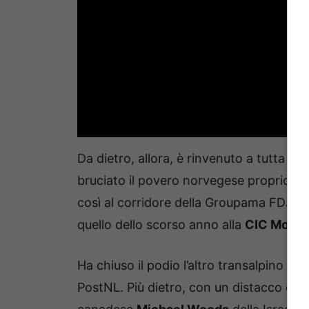
Da dietro, allora, è rinvenuto a tutta ve
bruciato il povero norvegese proprio a r
così al corridore della Groupama FDJ, g
quello dello scorso anno alla
CIC Mont 
Ha chiuso il podio l’altro transalpino
Rom
PostNL. Più dietro, con un distacco di un