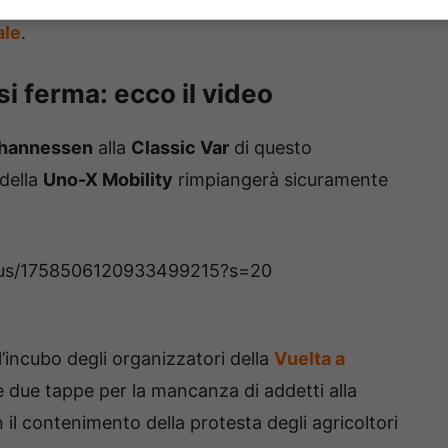
Premier Tech. In top five anche
Aurelien Paret-
ale
.
i ferma: ecco il video
hannessen
alla
Classic Var
di questo
della
Uno-X Mobility
rimpiangerà sicuramente
atus/1758506120933499215?s=20
l’incubo degli organizzatori della
Vuelta a
e due tappe per la mancanza di addetti alla
 il contenimento della protesta degli agricoltori