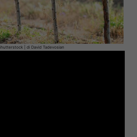
Shutterstock | di David Tadevosian