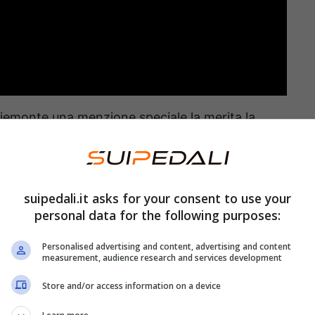
in Piemonte una menzione speciale la merita la
attraversa la zona del pinerolese e si snoda
anche per un percorso totale di 59 km.
suipedali.it asks for your consent to use your
io che parte dalla stazione di Pinerolo e si snoda
personal data for the following purposes:
llinare e pedemontana nei pressi di Prarostino che
Personalised advertising and content, advertising and content
cletta vista l’ascesa di circa 600 metri.
measurement, audience research and services development
Store and/or access information on a device