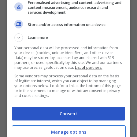
Personalised advertising and content, advertising and
content measurement, audience research and
services development
Store and/or access information on a device
Learn more
Your personal data will be processed and information from
your device (cookies, unique identifiers, and other device
È successo in piena notte: dramma
data) may be stored by, accessed by and shared with 319
partners, or used specifically by this site. We and our partners
famigliare per il bianconero | Ore di
may use precise geolocation data.
List of partners.
panico, ecco le sue condizioni
Some vendors may process your personal data on the basis
of legitimate interest, which you can object to by managing
23 Ottobre 2024
your options below. Look for a link at the bottom of this page
or in the site menu to manage or withdraw consent in privacy
and cookie settings.
Consent
Manage options