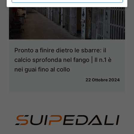
Pronto a finire dietro le sbarre: il
calcio sprofonda nel fango | Il n.1 è
nei guai fino al collo
22 Ottobre 2024