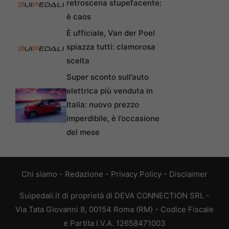
retroscena stupefacente:
è caos
È ufficiale, Van der Poel
spiazza tutti: clamorosa
scelta
Super sconto sull’auto
elettrica più venduta in
Italia: nuovo prezzo
imperdibile, è l’occasione
del mese
Chi siamo
-
Redazione
-
Privacy Policy
-
Disclaimer
Suipedali.it di proprietà di DEVA CONNECTION SRL -
Via Tata Giovanni 8, 00154 Roma (RM) - Codice Fiscale
e Partita I.V.A. 12658471003