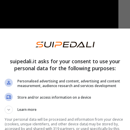
ad
alcuni infortuni gravi
che hanno coinvolto
rama europeo.
Rodri del Manchester City e
suipedali.it asks for your consent to use your
aranno costretti a guardare il resto della stagione
personal data for the following purposes:
Personalised advertising and content, advertising and content
measurement, audience research and services development
 un ritmo più veloce e da
un’intensità maggiore
spingono i propri corpi ai limiti per competere al
Store and/or access information on a device
Learn more
Your personal data will be processed and information from your device
(cookies, unique identifiers, and other device data) may be stored by,
accessed by and shared with 319 partners, or used specifically by this