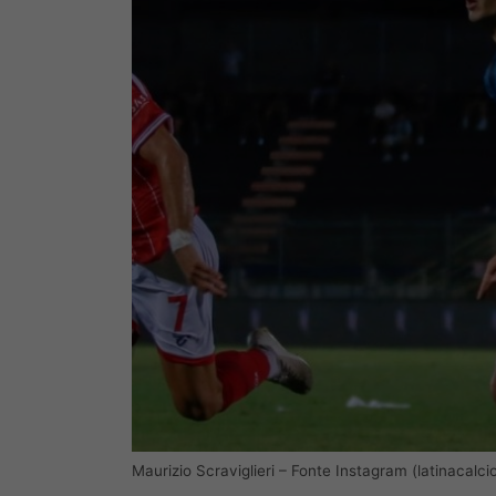
Maurizio Scraviglieri – Fonte Instagram (latinacalcio1