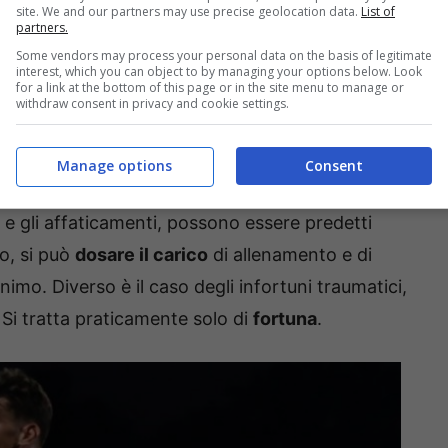
site. We and our partners may use precise geolocation data.
List of
partners.
l menisco
sono tra le più temute, poiché
Some vendors may process your personal data on the basis of legitimate
upero e, in alcuni casi, possono lasciare segni
interest, which you can object to by managing your options below. Look
for a link at the bottom of this page or in the site menu to manage or
ciato anteriore, in particolare, è
una delle più
withdraw consent in privacy and cookie settings.
 recupero può richiedere
da sei a sette mesi
, se
 risposta individuale alla riabilitazione.
Manage options
Consent
i e gli affaticamenti, possono essere predetti
o, si può
dosare il carico
di allenamento e di
inimo. Diverso è il caso degli infortuni traumatici,
 Si tratta praticamente solo di
fortuna
.