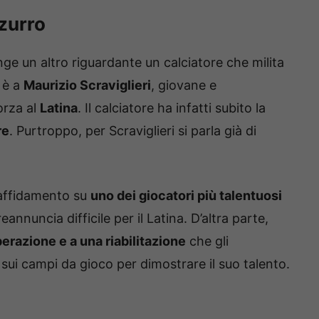
zzurro
unge un altro riguardante un calciatore che milita
o è a
Maurizio Scraviglieri
, giovane e
orza al
Latina
. Il calciatore ha infatti subito la
re
. Purtroppo, per Scraviglieri si parla già di
 affidamento su
uno dei giocatori più talentuosi
annuncia difficile per il Latina. D’altra parte,
erazione e a una riabilitazione
che gli
 sui campi da gioco per dimostrare il suo talento.