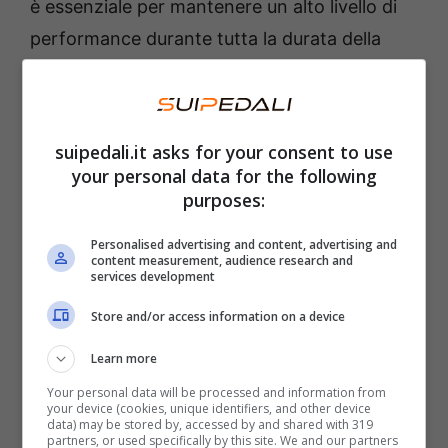
è essenziale per mantenere un alto livello di
performance durante tutta la durata della
partita. Oltre a questi aspetti interni, ci sono
fattori esterni
che possono avere un impatto
significativo.
suipedali.it asks for your consent to use
your personal data for the following
Tanti fattori possono influire
purposes:
Personalised advertising and content, advertising and
La gestione della squadra, che comprende le
content measurement, audience research and
services development
decisioni dell’allenatore
, la strategia di gioco
e la preparazione fisica e mentale, è
Store and/or access information on a device
fondamentale per il successo. La fortuna e gli
Learn more
eventi casuali, come gli
infortuni
o le
Your personal data will be processed and information from
decisioni arbitrali
, possono alterare il corso
your device (cookies, unique identifiers, and other device
data) may be stored by, accessed by and shared with 319
di una stagione o di una singola partita.
partners, or used specifically by this site. We and our partners