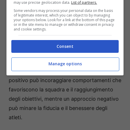
may use precise geolocation data.
List of partners.
Some vendors may process your personal data on the basis
L’importanza della
condizione psicologica
of legitimate interest, which you can object to by managing
your options below. Look for a link at the bottom of this page
per i calciatori è anch’essa un argomento di
or in the site menu to manage or withdraw consent in privacy
and cookie settings.
cruciale importanza. Il calcio, infatti, pone
l’accento sulla psicologia sportiva come
Consent
fattore cruciale per il successo. La relazione
tra l’allenatore e i giocatori è
fondamentale in
Manage options
questo contesto
, poiché un approccio
positivo può incoraggiare comportamenti che
favoriscono la squadra e il raggiungimento
degli obiettivi, mentre un approccio negativo
può minare la fiducia e il benessere degli
atleti.