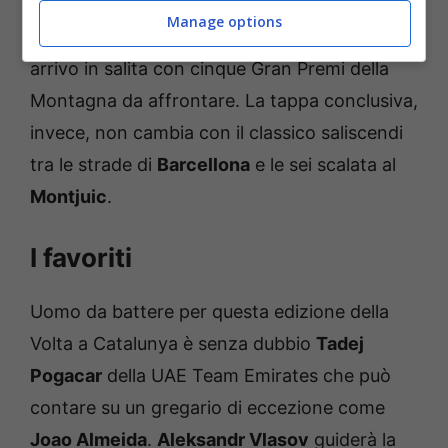
E attenzione alle ultime due giornate. La
Manage options
Berga-Santuario di Queralt
presenta il terzo
arrivo in salita con cinque Gran Premi della
Montagna da affrontare. La tappa conclusiva,
invece, non cambia con il classico saliscendi
tra le strade di
Barcellona
e le sei scalata al
Montjuic
.
I favoriti
Uomo da battere per questa edizione della
Volta a Catalunya è senza dubbio
Tadej
Pogacar
della UAE Team Emirates che può
contare su un gregario di eccezione come
Joao Almeida
.
Aleksandr Vlasov
guiderà la