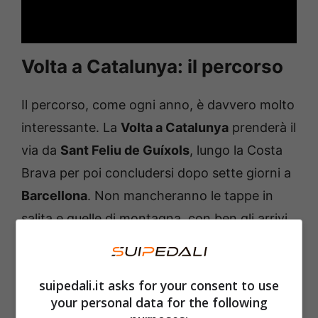
Volta a Catalunya: il percorso
Il percorso, come ogni anno, è davvero molto
interessante. La
Volta a Catalunya
prenderà il
via da
Sant Feliu de Guíxols
, lungo la Costa
Brava per poi concludersi dopo sette giorni a
Barcellona
. Non mancheranno le tappe in
salita e quelle di montagna, con ben gli arrivi
a
Setcases (Vall de Camprodon)
,
Port Ainé
(Pallars Sobirà)
e
Queralt
.
suipedali.it asks for your consent to use
your personal data for the following
Si comincia con la prima giornata di gara