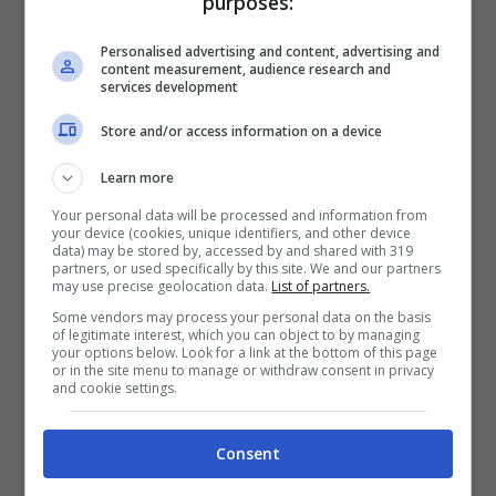
purposes:
dove lo scorso anno andò in scena il testa a
testa tra
Roglic
ed
Evenepoel
. Seguirà una
Personalised advertising and content, advertising and
content measurement, audience research and
frazione che da Matarò porterà al primo
services development
arrivo in salita e dove vinse splendidamente
Store and/or access information on a device
Giulio Ciccone una tappa.
Learn more
Your personal data will be processed and information from
Dal terzo giorno iniziano le novità. Da
Sant
your device (cookies, unique identifiers, and other device
data) may be stored by, accessed by and shared with 319
Joan de les Abadesses
al secondo arrivo in
partners, or used specifically by this site. We and our partners
may use precise geolocation data.
List of partners.
salita di
Port Ainé
, dove nel 2021 conquistò la
Some vendors may process your personal data on the basis
frazione Esteban Chaves. Segue la
Sort-
of legitimate interest, which you can object to by managing
your options below. Look for a link at the bottom of this page
Lleida
, ad appannaggio dei velocisti, e la
or in the site menu to manage or withdraw consent in privacy
and cookie settings.
Altafulla-Viladecans The Style Outlets
,
adatta ai finisseur.
Consent