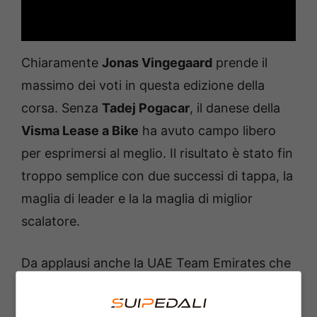
Chiaramente
Jonas Vingegaard
prende il
massimo dei voti in questa edizione della
corsa. Senza
Tadej Pogacar
, il danese della
Visma Lease a Bike
ha avuto campo libero
per esprimersi al meglio. Il risultato è stato fin
troppo semplice con due successi di tappa, la
maglia di leader e la la maglia di miglior
scalatore.
Da applausi anche la UAE Team Emirates che
si porta a casa il successo nella crono con
Juan Ayuso
, poi secondo nella generale, ma