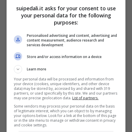
anche scopre il giovanissimo
Isaac Del Toro
,
suipedali.it asks for your consent to use
your personal data for the following
addirittura quarto nella tappa in salita con
purposes:
arrivo sul Monte Petrano.
Personalised advertising and content, advertising and
content measurement, audience research and
Jonathan Milan
della Lidl Trek ha conquistato
services development
una volata, dimostrandosi in grande forma
Store and/or access information on a device
per la prossima Milano Sanremo. Bene anche
Learn more
Jasper Philipsen
dell’Alpecin Deceuninck che
Your personal data will be processed and information from
alla Classicissima però dovrà lavorare per
your device (cookies, unique identifiers, and other device
data) may be stored by, accessed by and shared with 319
Mathieu Van der Poel.
partners, or used specifically by this site. We and our partners
may use precise geolocation data.
List of partners.
I bocciati
Some vendors may process your personal data on the basis
of legitimate interest, which you can object to by managing
your options below. Look for a link at the bottom of this page
or in the site menu to manage or withdraw consent in privacy
Non bene
Richard Carapaz
, che si è visto
and cookie settings.