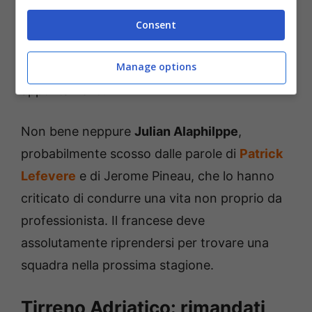
solamente nella tappa del Monte Petrano con
un attacco da lontano. L’ecuadoriano non è in
Consent
grande forme e questo è chiaro a tutti. Dovrà
Manage options
addrizzare il tiro per i prossimi importanti
appuntamenti.
Non bene neppure
Julian Alaphilppe
,
probabilmente scosso dalle parole di
Patrick
Lefevere
e di Jerome Pineau, che lo hanno
criticato di condurre una vita non proprio da
professionista. Il francese deve
assolutamente riprendersi per trovare una
squadra nella prossima stagione.
Tirreno Adriatico: rimandati