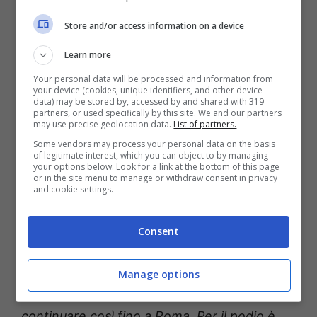
però il ritmo era troppo alto, poi ho provato a
fare qualche attacco. Però bene, dai, sono
Store and/or access information on a device
riuscito a guadagnare qualche secondo su
Learn more
Arensman e O’Connor, quindi è stata una
Your personal data will be processed and information from
your device (cookies, unique identifiers, and other device
giornata positiva
“.
data) may be stored by, accessed by and shared with 319
partners, or used specifically by this site. We and our partners
may use precise geolocation data.
List of partners.
E ancora. “
Mi dà tanta fiducia e un po’ ci
Some vendors may process your personal data on the basis
of legitimate interest, which you can object to by managing
speravo perché anche dalle esperienze che
your options below. Look for a link at the bottom of this page
or in the site menu to manage or withdraw consent in privacy
ho avuto negli altri Grandi Giri, nelle due
and cookie settings.
Vuelte, che ho fatto, ho visto che nella terza
settimana mi sentivo sempre bene. Qui per
Consent
fortuna sto avendo la conferma, anzi devo
dire che mi sento ancora meglio delle altre
Manage options
esperienze che ho fatto e quindi spero di
continuare così fino a Roma. Per il podio è