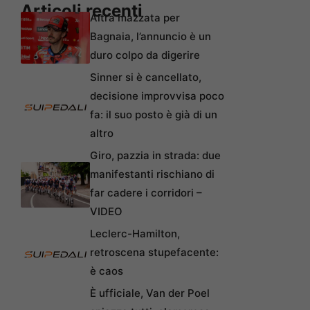
Articoli recenti
Altra mazzata per
Bagnaia, l’annuncio è un
duro colpo da digerire
Sinner si è cancellato,
decisione improvvisa poco
fa: il suo posto è già di un
altro
Giro, pazzia in strada: due
manifestanti rischiano di
far cadere i corridori –
VIDEO
Leclerc-Hamilton,
retroscena stupefacente:
è caos
È ufficiale, Van der Poel