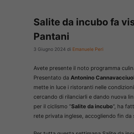
Salite da incubo fa vi
Pantani
3 Giugno 2024
di
Emanuele Peri
Avete presente il noto programma culina
Presentato da
Antonino Cannavacciuo
mette in luce i ristoranti nelle condizioni
cercando di rilanciarli e dando nuova lin
per il ciclismo “
Salite da incubo
“, ha fat
rete privata inglese, accogliendo fin da
Per tutta questa settimana Salite da inc