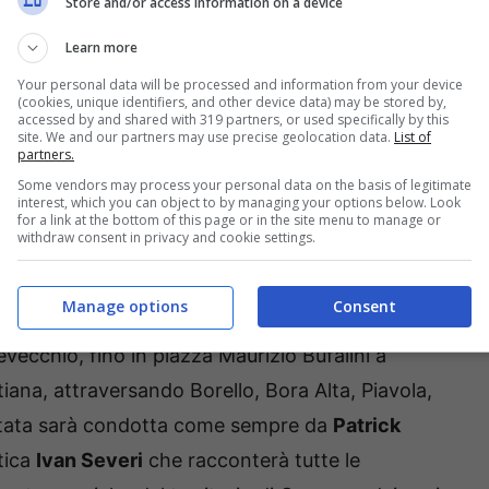
Store and/or access information on a device
Learn more
Your personal data will be processed and information from your device
(cookies, unique identifiers, and other device data) may be stored by,
accessed by and shared with 319 partners, or used specifically by this
site. We and our partners may use precise geolocation data.
List of
partners.
Some vendors may process your personal data on the basis of legitimate
interest, which you can object to by managing your options below. Look
 al cicloturismo punta dunque i riflettori sulle
for a link at the bottom of this page or in the site menu to manage or
withdraw consent in privacy and cookie settings.
 Marco Pantani. Il territorio dell’
Unione Valle del
o esame da oggi per tutta la settimana.
Manage options
Consent
ecchio, fino in piazza Maurizio Bufalini a
tiana, attraversando Borello, Bora Alta, Piavola,
untata sarà condotta come sempre da
Patrick
stica
Ivan Severi
che racconterà tutte le