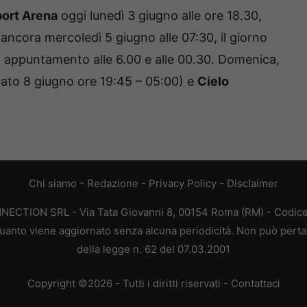
ort Arena
oggi lunedì 3 giugno alle ore 18.30,
ancora mercoledì 5 giugno alle 07:30, il giorno
to appuntamento alle 6.00 e alle 00.30. Domenica,
ato 8 giugno ore 19:45 – 05:00) e
Cielo
Chi siamo
-
Redazione
-
Privacy Policy
-
Disclaimer
ONNECTION SRL - Via Tata Giovanni 8, 00154 Roma (RM) - Codice 
n quanto viene aggiornato senza alcuna periodicità. Non può perta
della legge n. 62 del 07.03.2001
Copyright ©2026 - Tutti i diritti riservati -
Contattaci