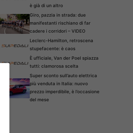
è già di un altro
Giro, pazzia in strada: due
manifestanti rischiano di far
cadere i corridori – VIDEO
Leclerc-Hamilton, retroscena
stupefacente: è caos
È ufficiale, Van der Poel spiazza
tutti: clamorosa scelta
Super sconto sull’auto elettrica
più venduta in Italia: nuovo
prezzo imperdibile, è l’occasione
del mese