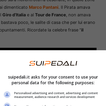
ai dimenticato
Marco Pantani
. Il Pirata amava
al
Giro d’Italia
e al
Tour de France
, non amava
i bastava poco, le salite di casa che per lui erano
appuntamenti. Ricordate la celebre frase “
il
suipedali.it asks for your consent to use your
personal data for the following purposes:
Personalised advertising and content, advertising and content
measurement, audience research and services development