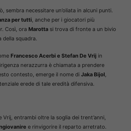
 sembra necessitare un’oliata in alcuni punti.
anza per tutti
, anche per i giocatori più
r. Così, ora
Marotta
si trova di fronte a un bivio
a della squadra.
 come
Francesco Acerbi e Stefan De Vrij
in
 dirigenza nerazzurra è chiamata a prendere
questo contesto, emerge il nome di
Jaka Bijol
,
enziale erede di tale eredità difensiva.
Vrij, entrambi oltre la soglia dei trent’anni,
ingiovanire
e rinvigorire il reparto arretrato.