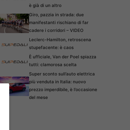
è già di un altro
Giro, pazzia in strada: due
manifestanti rischiano di far
cadere i corridori – VIDEO
Leclerc-Hamilton, retroscena
stupefacente: è caos
È ufficiale, Van der Poel spiazza
tutti: clamorosa scelta
Super sconto sull’auto elettrica
più venduta in Italia: nuovo
prezzo imperdibile, è l’occasione
del mese