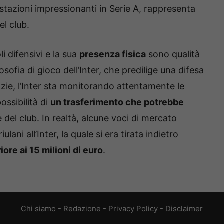
estazioni impressionanti in Serie A, rappresenta
el club.
li difensivi e la sua
presenza fisica
sono qualità
sofia di gioco dell’Inter, che predilige una difesa
tizie, l’Inter sta monitorando attentamente le
ossibilità di
un trasferimento che potrebbe
 del club. In realtà, alcune voci di mercato
lani all’Inter, la quale si era tirata indietro
iore ai 15 milioni di euro
.
Chi siamo
-
Redazione
-
Privacy Policy
-
Disclaimer