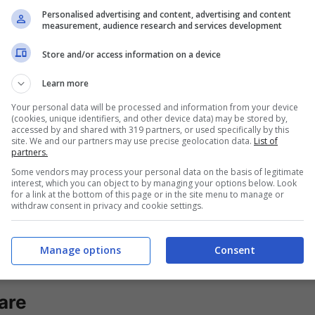
Personalised advertising and content, advertising and content
measurement, audience research and services development
Store and/or access information on a device
Learn more
Inter concentrarsi su
acquisti funzionali
al
Your personal data will be processed and information from your device
(cookies, unique identifiers, and other device data) may be stored by,
nza compromettere le finanze del club. Questo
accessed by and shared with 319 partners, or used specifically by this
site. We and our partners may use precise geolocation data.
List of
vi giocatori che potrebbero avere un impatto
partners.
Some vendors may process your personal data on the basis of legitimate
interest, which you can object to by managing your options below. Look
for a link at the bottom of this page or in the site menu to manage or
withdraw consent in privacy and cookie settings.
a, però, è tutt’altro che semplice. Quello che
fondità
della rosa nerazzurra, che sembra essere
Manage options
Consent
ontare più competizioni contemporaneamente.
are