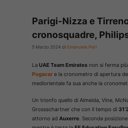
Parigi-Nizza e Tirreno
cronosquadre, Philips
5 Marzo 2024
di
Emanuele Peri
La
UAE Team Emirates
non si ferma più
Pogacar
e la cronometro di apertura de
mediorientale fa sua anche la cronometr
Un trionfo quello di Almeida, Vine, McNul
Grossschartner che con il tempo di
31’
attorno ad
Auxerre
. Seconda posizione
mentre è terza la
EF Education EasyPo