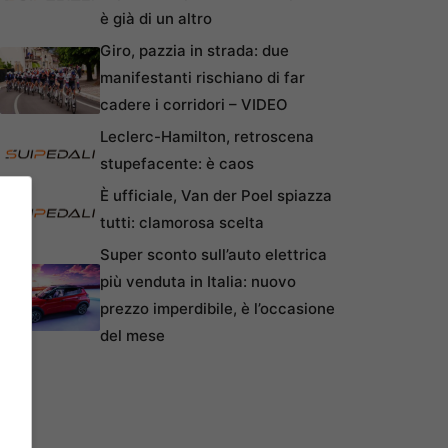
è già di un altro
Giro, pazzia in strada: due
manifestanti rischiano di far
cadere i corridori – VIDEO
Leclerc-Hamilton, retroscena
stupefacente: è caos
È ufficiale, Van der Poel spiazza
tutti: clamorosa scelta
Super sconto sull’auto elettrica
più venduta in Italia: nuovo
prezzo imperdibile, è l’occasione
del mese