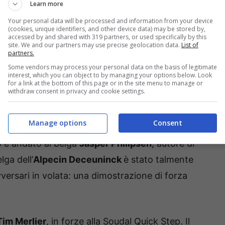
Learn more
Primoz Roglic
. La sua
Bora-hansgrohe
ha corso
Your personal data will be processed and information from your device
(cookies, unique identifiers, and other device data) may be stored by,
ltando in seconda posizione al primo rilevamento
accessed by and shared with 319 partners, or used specifically by this
site. We and our partners may use precise geolocation data.
List of
enepoel
(poi quarta a 22″). Forse, però, una
partners.
Some vendors may process your personal data on the basis of legitimate
arte di gara è stata affrontata con soli tre
interest, which you can object to by managing your options below. Look
for a link at the bottom of this page or in the site menu to manage or
so, undicesimi a 54″.
withdraw consent in privacy and cookie settings.
eno: vince Philipsen
Manage options
Consent
o è andato al belga
Jasper Philipsen
, autore di
lga dell’
Alpecin Deceuninck
è stato talmente
versari in volata: una dimostrazione di forza
Tim Merlier
, in forze alla Soudal Quick Step. Il