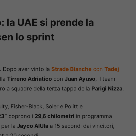
: la UAE si prende la
en lo sprint
. Dopo aver vinto la
Strade Bianche
con
Tadej
lla
Tirreno Adriatico
con
Juan Ayuso
, il team
o a squadre della terza tappa della
Parigi Nizza
.
ty, Fisher-Black, Soler e Politt e
23”
coprono i
29,6 chilometri
in programma
 per la
Jayco AlUla
a 15 secondi dai vincitori,
st
a 20 secondi.