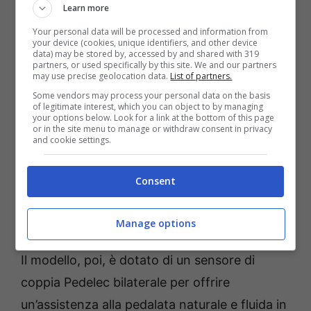
Optibike Riot – Foto credits Optibike media
Learn more
La v
ersione dedicata invece al mercato
Your personal data will be processed and information from
europeo
, Italia compresa, si è dovuta
your device (cookies, unique identifiers, and other device
data) may be stored by, accessed by and shared with 319
allineare alle norme vigenti nel Vecchio
partners, or used specifically by this site. We and our partners
may use precise geolocation data.
List of partners.
Continente, ma si propone comunque con
Some vendors may process your personal data on the basis
of legitimate interest, which you can object to by managing
prestazioni e caratteristiche tecniche di pura
your options below. Look for a link at the bottom of this page
or in the site menu to manage or withdraw consent in privacy
eccellenza. A partire dal
motore da 250 W e
and cookie settings.
una velocità massima di 25 km/h
, mentre la
generosa coppia è sempre di 190 Nm, come
Consent
pure l’autonomia offerta dalla
batteria agli
ioni di litio da 1.620 Wh
.
Manage options
Il modello, poi, è dotato di un sensore di
coppia Pedelec bilaterale per offrire
un’assistenza alla pedalata naturale e fluida in