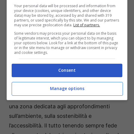
Your personal data will be processed and information from
your device (cookies, unique identifiers, and other device
Non mancheranno laboratori didattici,
data) may be stored by, accessed by and shared with 319
partners, or used specifically by this site. We and our partners
formazione professionale e test delle
may use precise geolocation data.
List of partners.
attrezzature. Un salone, dunque, che
Some vendors may process your personal data on the basis
of legitimate interest, which you can object to by managing
racchiuderà le principali realtà dell’universo
your options below. Look for a link at the bottom of this page
or in the site menu to manage or withdraw consent in privacy
dell’outdoor.
and cookie settings.
In tutto troveremo quattro aree tematiche.
Consent
OpenLand
è l’area dedicata ai territori con
riferimento in particolare ai Parchi Nazionali,
Manage options
ai Parchi Regionali e alle Oasi protette. Sarà
una zona dedicata agli approfondimenti
sull’ambiente, sulla sostenibilità e
l’accessibilità. Il tutto tenendo sempre fede