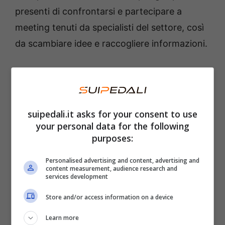
presenti di confrontarsi e partecipare a
meeting tenuti da specialisti del settore, così
da scambiare idee e raccogliere informazioni.
Open – Outdoor Experiences:
programma e attività
suipedali.it asks for your consent to use
Ma scendiamo nei dettagli dell’evento e
your personal data for the following
forniamo quante più informazioni utili per
purposes:
partecipare. Innanzitutto, l’evento è ad
Personalised advertising and content, advertising and
ingresso gratuito
, previo accredito, e si
content measurement, audience research and
services development
concentrerà su ambiente e territorio,
Store and/or access information on a device
sostenibilità e accessibilità dei luoghi, ma
anche
turismo rurale
.
Learn more