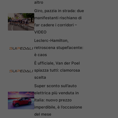
altro
Giro, pazzia in strada: due
manifestanti rischiano di
far cadere i corridori –
VIDEO
Leclerc-Hamilton,
retroscena stupefacente:
è caos
È ufficiale, Van der Poel
spiazza tutti: clamorosa
scelta
Super sconto sull’auto
elettrica più venduta in
Italia: nuovo prezzo
imperdibile, è l’occasione
del mese