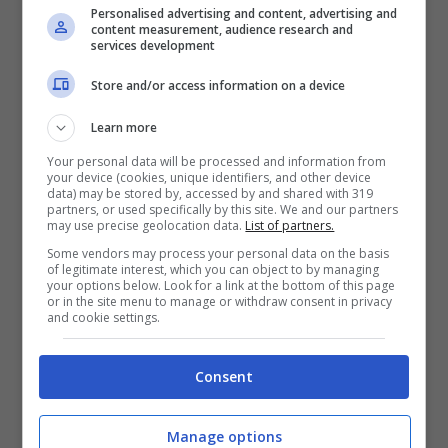
Obiettivo? Stare con i migliori. Io mi sento
Personalised advertising and content, advertising and
content measurement, audience research and
bene. L’idea è comunque quella di fare un
services development
passo alla volta e provare magari a prendere
Store and/or access information on a device
qua e là qualche secondo sugli altri che
Learn more
lottano per il podio. Il podio per me sarebbe
Your personal data will be processed and information from
un sogno
“.
your device (cookies, unique identifiers, and other device
data) may be stored by, accessed by and shared with 319
partners, or used specifically by this site. We and our partners
E ancora, sempre a a SpazioCiclismo. “
Ho
may use precise geolocation data.
List of partners.
imparato dove stanno i miei limiti, soprattutto
Some vendors may process your personal data on the basis
of legitimate interest, which you can object to by managing
in termini di allenamento, e ho imparato a
your options below. Look for a link at the bottom of this page
or in the site menu to manage or withdraw consent in privacy
gestire la mia salute. E anche che, quando
and cookie settings.
hai un momento di calo di forma, non devi
Consent
continuare a martellarti. Su questo punto ho
lavorato molto con il mio allenatore e
Manage options
abbiamo trovato il modo giusto di lavorare.