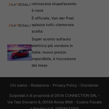
retroscena stupefacente:
è caos
È ufficiale, Van der Poel
spiazza tutti: clamorosa
scelta
Super sconto sull’auto
elettrica più venduta in
Italia: nuovo prezzo
imperdibile, è l’occasione
del mese
Chi siamo
-
Redazione
-
Privacy Policy
-
Disclaimer
Suipedali.it di proprietà di DEVA CONNECTION SRL -
Via Tata Giovanni 8, 00154 Roma (RM) - Codice Fiscale
e Partita I.V.A. 12658471003