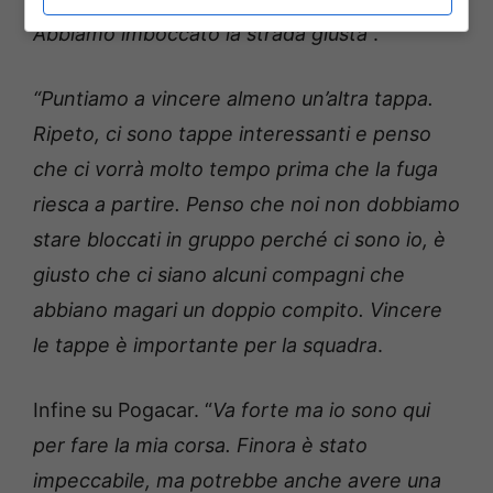
Abbiamo imboccato la strada giusta
“.
“Puntiamo a vincere almeno un’altra tappa.
Ripeto, ci sono tappe interessanti e penso
che ci vorrà molto tempo prima che la fuga
riesca a partire. Penso che noi non dobbiamo
stare bloccati in gruppo perché ci sono io, è
giusto che ci siano alcuni compagni che
abbiano magari un doppio compito. Vincere
le tappe è importante per la squadra
.
Infine su Pogacar. “
Va forte ma io sono qui
per fare la mia corsa. Finora è stato
impeccabile, ma potrebbe anche avere una