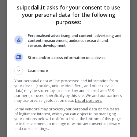
Manna
. Il nuovo corso è pieno di incognite,
suipedali.it asks for your consent to use
ma di certo sul campo non manca la qualità
your personal data for the following
purposes:
necessaria per puntare in alto.
Personalised advertising and content, advertising and
Una stagione ancora aperta
content measurement, audience research and
services development
In effetti, il tema costante di questa stagione
Store and/or access information on a device
è quello
dell’anti-Inter
. Napoli, Juventus,
Learn more
Milan, Roma, Atalanta, sono tutte squadre
Your personal data will be processed and information from
che possono ambire alla lotta scudetto,
your device (cookies, unique identifiers, and other device
data) may be stored by, accessed by and shared with 319
tendando di scalzare il ruolo da primatista dei
partners, or used specifically by this site. We and our partners
may use precise geolocation data.
List of partners.
nerazzurri. Certo, è anche una questione di
Some vendors may process your personal data on the basis
of legitimate interest, which you can object to by managing
tempo. Solo
lavorare e giocare sul campo
your options below. Look for a link at the bottom of this page
or in the site menu to manage or withdraw consent in privacy
consentirà alle squadre un rodaggio tale da
and cookie settings.
affinare le proprie caratteristiche offensive e