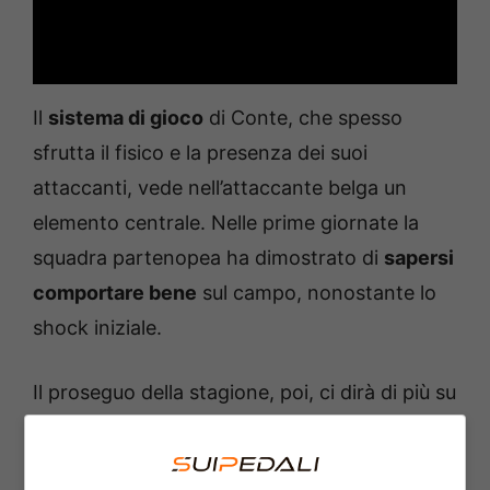
Il
sistema di gioco
di Conte, che spesso
sfrutta il fisico e la presenza dei suoi
attaccanti, vede nell’attaccante belga un
elemento centrale. Nelle prime giornate la
squadra partenopea ha dimostrato di
sapersi
comportare bene
sul campo, nonostante lo
shock iniziale.
Il proseguo della stagione, poi, ci dirà di più su
questo amalgama rivoluzionario creato da
De
Laurentiis
e ancora di più da
Giovanni