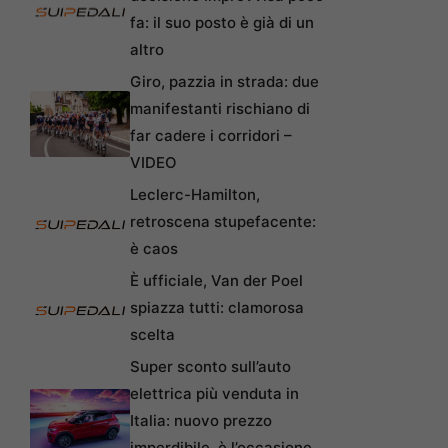
fa: il suo posto è già di un
altro
Giro, pazzia in strada: due
manifestanti rischiano di
far cadere i corridori –
VIDEO
Leclerc-Hamilton,
retroscena stupefacente:
è caos
È ufficiale, Van der Poel
spiazza tutti: clamorosa
scelta
Super sconto sull’auto
elettrica più venduta in
Italia: nuovo prezzo
imperdibile, è l’occasione