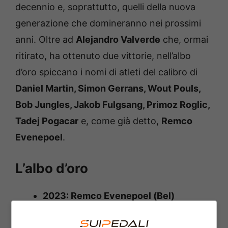
decennio e, soprattutto, quelli della nuova
generazione che domineranno nei prossimi
anni. Oltre ad
Alejandro Valverde
che, ormai
ritirato, ha ottenuto due vittorie, nell’albo
d’oro spiccano i nomi di atleti del calibro di
Daniel Martin, Simon Gerrans, Wout Pouls,
Bob Jungles, Jakob Fulgsang, Primoz Roglic,
Tadej Pogacar
e, come già detto,
Remco
Evenepoel
.
L’albo d’oro
2023: Remco Evenepoel (Bel)
2022: Remco Evenepoel (Bel)