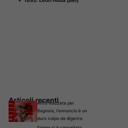
1892: Léon Houa (Bel)
Articoli recenti
Altra mazzata per
Bagnaia, l’annuncio è un
duro colpo da digerire
Sinner si è cancellato,