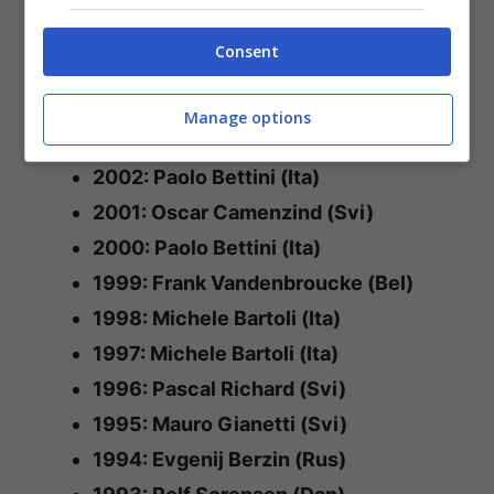
2007: Danilo Di Luca (Ita)
2006: Alejandro Valverde (Spa)
Consent
2005: Aleksandr Vinokurov (Kaz)
2004: Davide Rebellin (Ita)
Manage options
2003: Tyler Hamilton (USA)
2002: Paolo Bettini (Ita)
2001: Oscar Camenzind (Svi)
2000: Paolo Bettini (Ita)
1999: Frank Vandenbroucke (Bel)
1998: Michele Bartoli (Ita)
1997: Michele Bartoli (Ita)
1996: Pascal Richard (Svi)
1995: Mauro Gianetti (Svi)
1994: Evgenij Berzin (Rus)