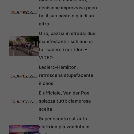
decisione improvvisa poco
fa: il suo posto è già di un
altro
Giro, pazzia in strada: due
manifestanti rischiano di
far cadere i corridori –
VIDEO
Leclerc-Hamilton,
retroscena stupefacente:
è caos
È ufficiale, Van der Poel
spiazza tutti: clamorosa
scelta
Super sconto sull’auto
elettrica più venduta in