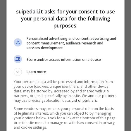
2021: Tadej Pogačar (Slo)
2020: Primož Roglič (Slo)
suipedali.it asks for your consent to use
your personal data for the following
2019: Jakob Fuglsang (Dan)
purposes:
2018: Bob Jungels (Lux)
2017: Alejandro Valverde (Spa)
Personalised advertising and content, advertising and
content measurement, audience research and
2016: Wout Poels (Ned)
services development
2015: Alejandro Valverde (Spa)
Store and/or access information on a device
2014: Simon Gerrans (Aus)
Learn more
2013: Daniel Martin (Irl)
Your personal data will be processed and information from
2012: Maksim Iglinskij (Kaz)
your device (cookies, unique identifiers, and other device
data) may be stored by, accessed by and shared with 319
2011: Philippe Gilbert (Bel)
partners, or used specifically by this site. We and our partners
may use precise geolocation data.
List of partners.
2010: Aleksandr Vinokurov (Kaz)
Some vendors may process your personal data on the basis
2009: Andy Schleck (Lux)
of legitimate interest, which you can object to by managing
your options below. Look for a link at the bottom of this page
2008: Alejandro Valverde (Spa)
or in the site menu to manage or withdraw consent in privacy
and cookie settings.