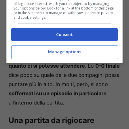
da un’esperienza di successo con il Bologna. Il
of legitimate interest, which you can object to by managing
your options below. Look for a link at the bottom of this page
big match di sabato ha visto la squadra
or in the site menu to manage or withdraw consent in privacy
and cookie settings.
piemontese e quella campana affrontarsi a
Torino, tra le mura dell’Allianz Stadium.
Consent
Purtroppo per gli appassionati, la partita si è
Manage options
rivelata
molto meno entusiasmante di
quanto ci si potesse attendere
. Lo
0-0 finale
dice poco su quale delle due compagini possa
puntare più in alto. In molti, però, si sono
soffermati su un episodio in particolare
all’interno della partita.
Una partita da rigiocare