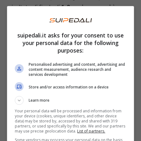
risultato di finale di
1-2 per i rossoneri
è
sembrato anche troppo clemente nei
confronti dei rivali.
suipedali.it asks for your consent to use
your personal data for the following
I big match della giornata
purposes:
Con questa vittoria, Fonseca e i suoi si
Personalised advertising and content, advertising and
content measurement, audience research and
propongono come
forza alternativa
per la
services development
lotta alla conquista dello Scudetto. Subito
Store and/or access information on a device
dietro, però, ci sono
due squadre che hanno
Learn more
rifondato il gruppo
e che cercano di rilanciare
Your personal data will be processed and information from
un progetto a lungo termine. Sulla panchina
your device (cookies, unique identifiers, and other device
data) may be stored by, accessed by and shared with 319
del
Napoli
c’è ora
Antonio Conte
, mentre la
partners, or used specifically by this site. We and our partners
may use precise geolocation data.
List of partners.
Juventus
è guidata da
Thiago Motta
, reduce
Some vendors may process your personal data on the basis