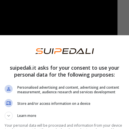
sicura che i giovani atleti sviluppino una solida
 Oltre alle competenze tecniche, si enfatizzano
suipedali.it asks for your consent to use your
personal data for the following purposes:
ione profonda del gioco
.
Personalised advertising and content, advertising and content
isi e attività pratiche, i giovani calciatori
measurement, audience research and services development
e li aiuta a leggere la partita e a prendere
Store and/or access information on a device
o aspetto chiave è l’attenzione
all’allenamento
Learn more
Your personal data will be processed and information from your device