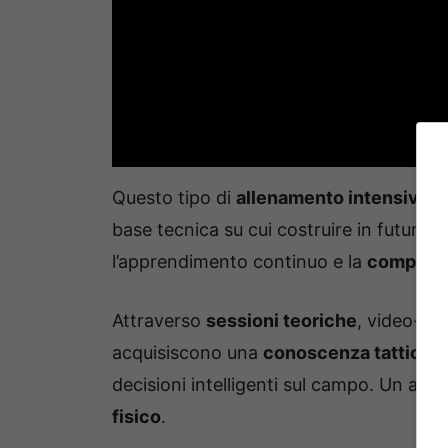
Questo tipo di
allenamento intensivo
as
base tecnica su cui costruire in futuro.
l’apprendimento continuo e la
comprens
Attraverso
sessioni teoriche
, video-anal
acquisiscono una
conoscenza tattica
ch
decisioni intelligenti sul campo. Un altr
fisico
.