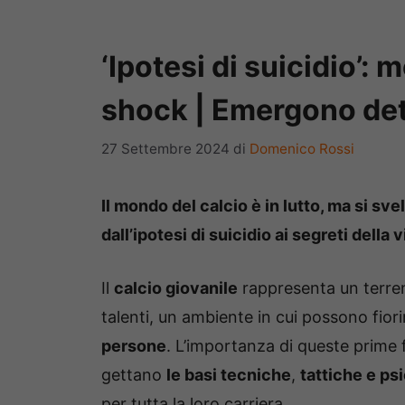
‘Ipotesi di suicidio’: 
shock | Emergono dett
27 Settembre 2024
di
Domenico Rossi
Il mondo del calcio è in lutto, ma si sve
dall’ipotesi di suicidio ai segreti della v
Il
calcio giovanile
rappresenta un terreno
talenti, un ambiente in cui possono fior
persone
. L’importanza di queste prime f
gettano
le basi tecniche
,
tattiche e ps
per tutta la loro carriera.