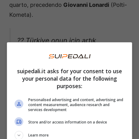
quarto, precedendo
Giovanni Lonardi
(Polti-
Kometa).
?? Türkiye onun için artık
unutulmaz bir yer: Max Kanter,
profesyonel kariyerinin ilk
suipedali.it asks for your consent to use
galibiyetini aldı! ?
your personal data for the following
purposes:
?? Türkiye is unforgettable for
Personalised advertising and content, advertising and
content measurement, audience research and
services development
him now: Max Kanter won his
first pro win! ?
#TUR2024
Store and/or access information on a device
#touroftürkiye
Learn more