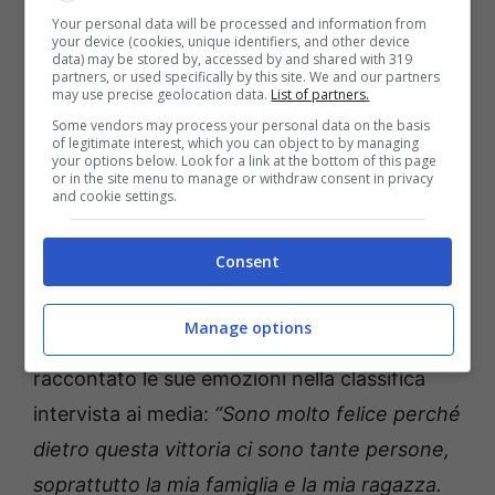
pic.twitter.com/CX3vJ8xprx
Your personal data will be processed and information from
your device (cookies, unique identifiers, and other device
data) may be stored by, accessed by and shared with 319
partners, or used specifically by this site. We and our partners
may use precise geolocation data.
List of partners.
— Tour of Türkiye
Some vendors may process your personal data on the basis
(@tourofturkiye)
April 22, 2024
of legitimate interest, which you can object to by managing
your options below. Look for a link at the bottom of this page
or in the site menu to manage or withdraw consent in privacy
and cookie settings.
Kanter: “Sognavo da tempo
Consent
questa vittoria”
Manage options
Kanter
, una volta terminata la corsa, ha
raccontato le sue emozioni nella classifica
intervista ai media:
“Sono molto felice perché
dietro questa vittoria ci sono tante persone,
soprattutto la mia famiglia e la mia ragazza.