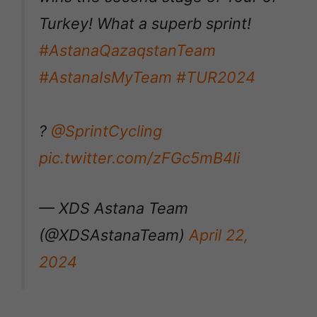
Turkey! What a superb sprint!
#AstanaQazaqstanTeam
#AstanaIsMyTeam
#TUR2024
?
@SprintCycling
pic.twitter.com/zFGc5mB4li
— XDS Astana Team
(@XDSAstanaTeam)
April 22,
2024