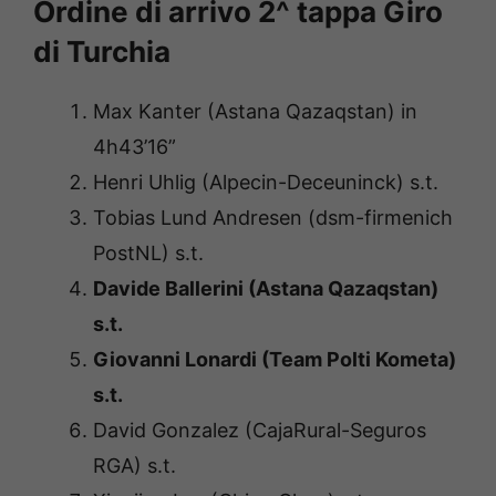
Ordine di arrivo 2^ tappa Giro
di Turchia
Max Kanter (Astana Qazaqstan) in
4h43’16”
Henri Uhlig (Alpecin-Deceuninck) s.t.
Tobias Lund Andresen (dsm-firmenich
PostNL) s.t.
Davide Ballerini (Astana Qazaqstan)
s.t.
Giovanni Lonardi (Team Polti Kometa)
s.t.
David Gonzalez (CajaRural-Seguros
RGA) s.t.