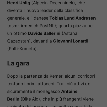
Henri Uhlig
(Alpecin-Deceuninck), che
diventa il nuovo leader della classifica
generale, e il danese
Tobias Lund Andresen
(dsm-firmenich PostNL); quarta piazza per
un ottimo
Davide Ballerini
(Astana
Qazaqstan), davanti a
Giovanni Lonardi
(Polti-Kometa).
La gara
Dopo la partenza da Kemer, alcuni corridori
tentano i primi attacchi. Tra i più attivi c’è
sicuramente il monegasco
Antoine
Berlin
(Bike Aid), che in più frangenti viene
arginato dal gruppo. Una volta superata la