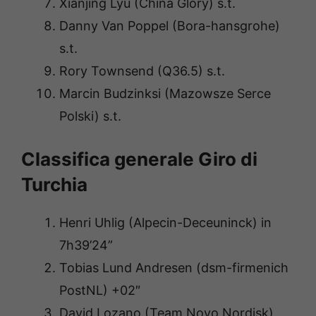
Xianjing Lyu (China Glory) s.t.
Danny Van Poppel (Bora-hansgrohe)
s.t.
Rory Townsend (Q36.5) s.t.
Marcin Budzinksi (Mazowsze Serce
Polski) s.t.
Classifica generale Giro di
Turchia
Henri Uhlig (Alpecin-Deceuninck) in
7h39’24”
Tobias Lund Andresen (dsm-firmenich
PostNL) +02″
David Lozano (Team Novo Nordisk)