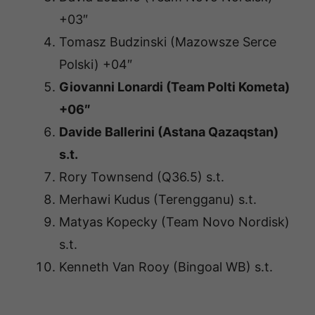
+03″
Tomasz Budzinski (Mazowsze Serce
Polski) +04″
Giovanni Lonardi (Team Polti Kometa)
+06″
Davide Ballerini (Astana Qazaqstan)
s.t.
Rory Townsend (Q36.5) s.t.
Merhawi Kudus (Terengganu) s.t.
Matyas Kopecky (Team Novo Nordisk)
s.t.
Kenneth Van Rooy (Bingoal WB) s.t.