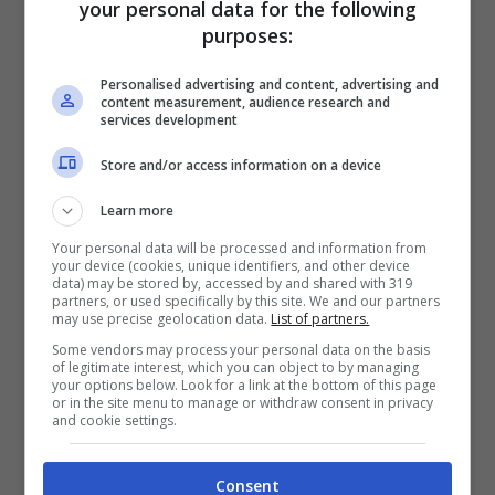
your personal data for the following
poi al Molise. Si tratta di una località a 520
purposes:
metri sul livello del mare che offre uno dei
caciocavallo più famosi: il
Silano D.O.P.
Personalised advertising and content, advertising and
content measurement, audience research and
services development
Francavilla al Mare
è invece una località
Store and/or access information on a device
turistica lungo la costa adriatica dell’Abruzzo.
Learn more
Bandiera Blu 2023
, offre un mare cristallino
Your personal data will be processed and information from
con una lunga spiaggia di sabbia dorata per
your device (cookies, unique identifiers, and other device
data) may be stored by, accessed by and shared with 319
un relax e un divertimento senza pari. Una
partners, or used specifically by this site. We and our partners
may use precise geolocation data.
List of partners.
destinazione dunque che coniuga diversi
Some vendors may process your personal data on the basis
aspetti della classica vacanza. E non
of legitimate interest, which you can object to by managing
your options below. Look for a link at the bottom of this page
dimenticate le colline circostanti, ottime per
or in the site menu to manage or withdraw consent in privacy
and cookie settings.
le escursioni panoramiche.
Consent