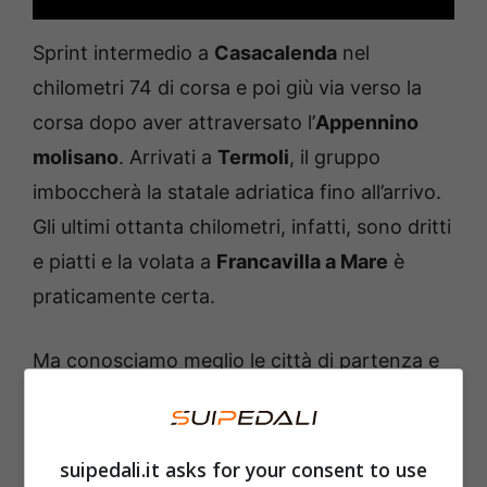
Sprint intermedio a
Casacalenda
nel
chilometri 74 di corsa e poi giù via verso la
corsa dopo aver attraversato l’
Appennino
molisano
. Arrivati a
Termoli
, il gruppo
imboccherà la statale adriatica fino all’arrivo.
Gli ultimi ottanta chilometri, infatti, sono dritti
e piatti e la volata a
Francavilla a Mare
è
praticamente certa.
Ma conosciamo meglio le città di partenza e
arrivo di giornata. Foiano di Valfortore è un
comune della provincia di
Benevento
,
appartenuto prima alla provincia di Foggia e
suipedali.it asks for your consent to use