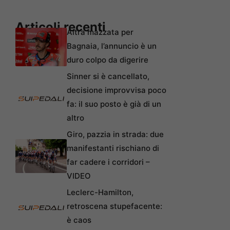
Articoli recenti
Altra mazzata per
Bagnaia, l’annuncio è un
duro colpo da digerire
Sinner si è cancellato,
decisione improvvisa poco
fa: il suo posto è già di un
altro
Giro, pazzia in strada: due
manifestanti rischiano di
far cadere i corridori –
VIDEO
Leclerc-Hamilton,
retroscena stupefacente:
è caos