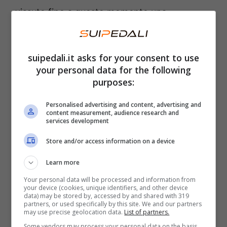
vissuto fino a questo momento una
primavera perfetta, avendo vinto Strade
Bianche, Volta a Catalunya e Liegi Bastogne
suipedali.it asks for your consent to use
Liegi. È stato terzo solamente alla Milano
your personal data for the following
Sanremo.
purposes:
Personalised advertising and content, advertising and
Pogacar guiderà una formazione di assoluto
content measurement, audience research and
services development
livello che proverà a supportarlo durante le
tre settimane di corsa. Rafal
Majka
, Domen
Store and/or access information on a device
Novak
e Felix
Grossschartner
avranno il
Learn more
compito di aiutarlo in salita. Rui
Oliveira
,
Your personal data will be processed and information from
Mikkel
Bjerg
, Vegard Stake
Laengen
e Juan
your device (cookies, unique identifiers, and other device
data) may be stored by, accessed by and shared with 319
Sebastian
Molano
lo copriranno in pianura,
partners, or used specifically by this site. We and our partners
may use precise geolocation data.
List of partners.
cercando di tenerlo fuori dai guai.
Some vendors may process your personal data on the basis