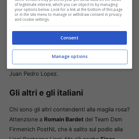
of legitimate interest, which you can object to by managing
your options below. Look for a link at the bottom of this page
I principali rivali di Pogacar sono senza
or in the site menu to manage or withdraw consent in privacy
and cookie settings.
dubbio
Ben O’Connor
della Decathlon-Ag2r
La Mondiale e
Geraint Thomas
della Ineos
Consent
Grenadiers. Il primo fu quarto al Tour de
France nel 2021 e all’ultimo
Tour of the Alps
Manage options
ha chiuso al secondo posto alle spalle del solo
Juan Pedro Lopez.
Gli altri e gli italiani
Chi sono gli altri contendenti alla maglia rosa?
Attenzione a
Romain Bardet
del Team Dsm
Firmenich PostNL che è salito sul podio alla