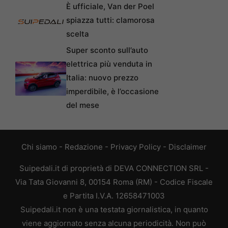
È ufficiale, Van der Poel
spiazza tutti: clamorosa
scelta
Super sconto sull’auto
elettrica più venduta in
Italia: nuovo prezzo
imperdibile, è l’occasione
del mese
Chi siamo
-
Redazione
-
Privacy Policy
-
Disclaimer
Suipedali.it di proprietà di DEVA CONNECTION SRL -
Via Tata Giovanni 8, 00154 Roma (RM) - Codice Fiscale
e Partita I.V.A. 12658471003
Suipedali.it non è una testata giornalistica, in quanto
viene aggiornato senza alcuna periodicità. Non può