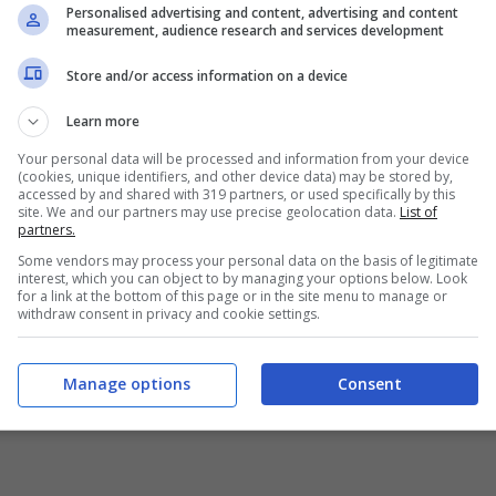
Personalised advertising and content, advertising and content
measurement, audience research and services development
Store and/or access information on a device
Learn more
Your personal data will be processed and information from your device
(cookies, unique identifiers, and other device data) may be stored by,
accessed by and shared with 319 partners, or used specifically by this
site. We and our partners may use precise geolocation data.
List of
la Grande Partenza
partners.
Some vendors may process your personal data on the basis of legitimate
interest, which you can object to by managing your options below. Look
for a link at the bottom of this page or in the site menu to manage or
withdraw consent in privacy and cookie settings.
 1.450 metri di dislivello per la tappa di
 a
Venaria Reale
e arrivo a
Torino
. La frazione è
Manage options
Consent
e far uscire allo scoperto fin da subito i