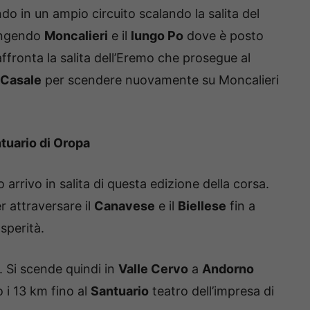
o in un ampio circuito scalando la salita del
iungendo
Moncalieri
e il
lungo Po
dove è posto
i affronta la salita dell’Eremo che prosegue al
 Casale
per scendere nuovamente su Moncalieri
tuario di Oropa
o arrivo in salita di questa edizione della corsa.
r attraversare il
Canavese
e il
Biellese
fin a
sperità.
. Si scende quindi in
Valle Cervo
a
Andorno
o i 13 km fino al
Santuario
teatro dell’impresa di