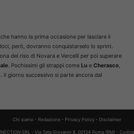
 che hanno la prima occasione per lasciare il
eloci, però, dovranno conquistarselo lo sprint.
ona del riso di Novara e Vercelli per poi superare
ale
. Pochissimi gli strappi come
Lu
e
Cherasco
,
o. Il giorno successivo si parte ancora dal
Chi siamo
-
Redazione
-
Privacy Policy
-
Disclaimer
ONNECTION SRL - Via Tata Giovanni 8, 00154 Roma (RM) - Codice 