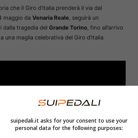
ria che il Giro d’Italia prenderà il via dal
l 4 maggio da
Venaria Reale
, seguirà un
 dalla tragedia del
Grande Torino
, fino all’arrivo
a una maglia celebrativa del Giro d’Italia
suipedali.it asks for your consent to use your
personal data for the following purposes: