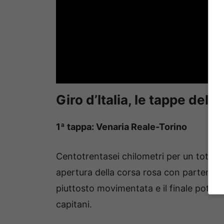
Giro d’Italia, le tappe del
1ª tappa: Venaria Reale-Torino
Centotrentasei chilometri per un totale di
apertura della corsa rosa con partenza
piuttosto movimentata e il finale potrebb
capitani.