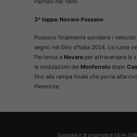
Pantani nel 1999.
3ª tappa: Novara-Fossano
Possono finalmente sorridere i velocisti
segno nel Giro d’Italia 2024. Le ruote v
Partenza a
Novara
per attraversare la z
le ondulazioni del
Monferrato
dopo
Cas
fino alla rampa finale che porta all’arriv
Piemonte.
Suipedali.it di proprietà di DEVA C