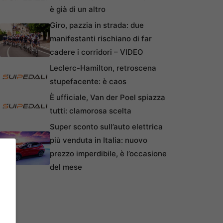
è già di un altro
Giro, pazzia in strada: due
manifestanti rischiano di far
cadere i corridori – VIDEO
Leclerc-Hamilton, retroscena
stupefacente: è caos
È ufficiale, Van der Poel spiazza
tutti: clamorosa scelta
Super sconto sull’auto elettrica
più venduta in Italia: nuovo
prezzo imperdibile, è l’occasione
del mese