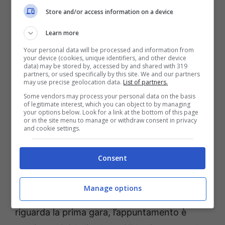
Grenadiers è stato protagonista anche nel
Store and/or access information on a device
Giro d’Italia appena concluso, centrando la
Learn more
vittoria nella prima tappa da Venaria Reale a
Your personal data will be processed and information from
Torino davanti al tedesco Maximiliann
your device (cookies, unique identifiers, and other device
data) may be stored by, accessed by and shared with 319
Schachmann e allo sloveno Tadej Pogacar e
partners, or used specifically by this site. We and our partners
may use precise geolocation data.
List of partners.
andando ad indossare la prima maglia rosa
Some vendors may process your personal data on the basis
del 2024.
of legitimate interest, which you can object to by managing
your options below. Look for a link at the bottom of this page
or in the site menu to manage or withdraw consent in privacy
and cookie settings.
A questo punto per l’atleta classe 1997 si
profila un doppio impegno agli imminenti
Consent
Giochi Olimpici di Parigi 2024, dato che sarà
impegnato sia nella prova a cronometro, sia
Manage options
in quella in linea su strada. Per quanto
riguarda la prima gara, l’appuntamento è