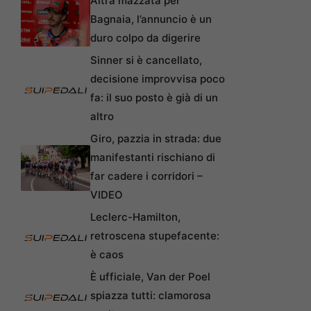
Altra mazzata per
Bagnaia, l’annuncio è un
duro colpo da digerire
Sinner si è cancellato,
decisione improvvisa poco
fa: il suo posto è già di un
altro
Giro, pazzia in strada: due
manifestanti rischiano di
far cadere i corridori –
VIDEO
Leclerc-Hamilton,
retroscena stupefacente:
è caos
È ufficiale, Van der Poel
spiazza tutti: clamorosa